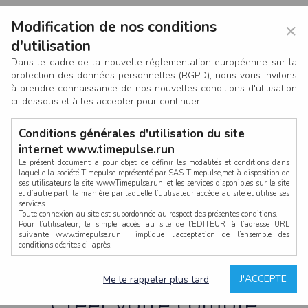
Modification de nos conditions
×
d'utilisation
Dans le cadre de la nouvelle réglementation européenne sur la
protection des données personnelles (RGPD), nous vous invitons
à prendre connaissance de nos nouvelles conditions d'utilisation
ci-dessous et à les accepter pour continuer.
Conditions générales d'utilisation du site
internet www.timepulse.run
Le présent document a pour objet de définir les modalités et conditions dans
laquelle la société Timepulse représenté par SAS Timepulse,met à disposition de
ses utilisateurs le site www.Timepulse.run, et les services disponibles sur le site
CONNEXION
et d’autre part, la manière par laquelle l’utilisateur accède au site et utilise ses
services.
Toute connexion au site est subordonnée au respect des présentes conditions.
Pour l’utilisateur, le simple accès au site de l’EDITEUR à l’adresse URL
suivante www.timepulse.run implique l’acceptation de l’ensemble des
conditions décrites ci-après.
Propriété intellectuelle
Mot de passe oublié ?
J'ACCEPTE
Me le rappeler plus tard
La structure générale du site www.timepulse.run, par quelque procédé que ce
soit, sans l'autorisation préalable et par écrit de Fourcherot Mickael et/ou de ses
Créer votre compte
partenaires est strictement interdite et serait susceptible de constituer une