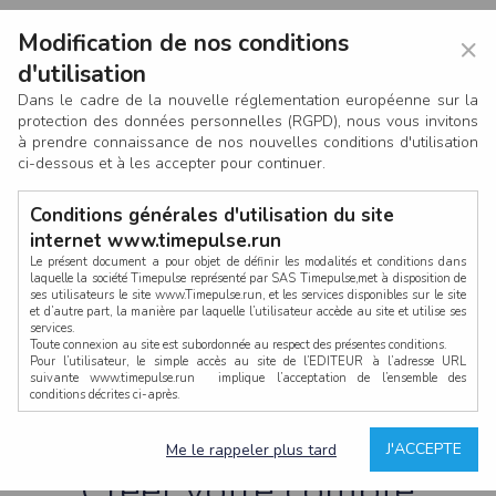
Modification de nos conditions
×
d'utilisation
Dans le cadre de la nouvelle réglementation européenne sur la
protection des données personnelles (RGPD), nous vous invitons
à prendre connaissance de nos nouvelles conditions d'utilisation
ci-dessous et à les accepter pour continuer.
Conditions générales d'utilisation du site
internet www.timepulse.run
Le présent document a pour objet de définir les modalités et conditions dans
laquelle la société Timepulse représenté par SAS Timepulse,met à disposition de
ses utilisateurs le site www.Timepulse.run, et les services disponibles sur le site
CONNEXION
et d’autre part, la manière par laquelle l’utilisateur accède au site et utilise ses
services.
Toute connexion au site est subordonnée au respect des présentes conditions.
Pour l’utilisateur, le simple accès au site de l’EDITEUR à l’adresse URL
suivante www.timepulse.run implique l’acceptation de l’ensemble des
conditions décrites ci-après.
Propriété intellectuelle
Mot de passe oublié ?
J'ACCEPTE
Me le rappeler plus tard
La structure générale du site www.timepulse.run, par quelque procédé que ce
soit, sans l'autorisation préalable et par écrit de Fourcherot Mickael et/ou de ses
Créer votre compte
partenaires est strictement interdite et serait susceptible de constituer une