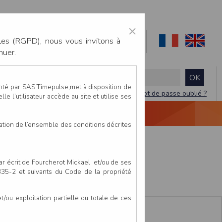
×
les (RGPD), nous vous invitons à
nuer.
enté par SAS Timepulse,met à disposition de
Mot de passe oublié ?
le l’utilisateur accède au site et utilise ses
NTACTEZ-NOUS
DEVIS
VIDÉO LIVE
tation de l’ensemble des conditions décrites
e
par écrit de Fourcherot Mickael et/ou de ses
 335-2 et suivants du Code de la propriété
ou exploitation partielle ou totale de ces