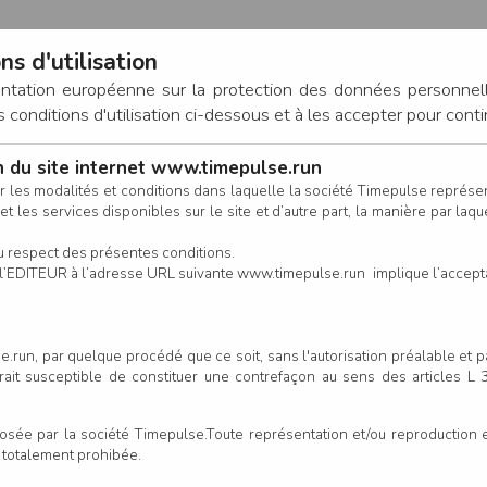
ns d'utilisation
entation européenne sur la protection des données personnel
onditions d'utilisation ci-dessous et à les accepter pour conti
on du site internet www.timepulse.run
CONNEXION
r les modalités et conditions dans laquelle la société Timepulse représ
t les services disponibles sur le site et d’autre part, la manière par laquel
CALENDRIER
RÉSULTATS
INSCRIPTION EN LIGNE
CO
u respect des présentes conditions.
 de l’EDITEUR à l’adresse URL suivante www.timepulse.run implique l’accep
Créer votre compt
.run, par quelque procédé que ce soit, sans l'autorisation préalable et 
serait susceptible de constituer une contrefaçon au sens des articles L
e par la société Timepulse.Toute représentation et/ou reproduction et/
t totalement prohibée.