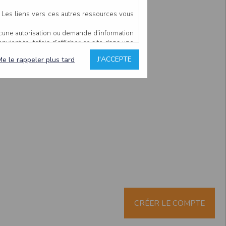
. Les liens vers ces autres ressources vous
ucune autorisation ou demande d’information
convient toutefois d’afficher ce site dans une
u’il estime non conforme à l’objet du site
J'ACCEPTE
Me le rappeler plus tard
es comme étant fiables.
rs typographiques.
n sur ce site.
ent avoir fait l’objet de mises à jour. En
teur en prend connaissance.
de l’utilisateur, qui assume la totalité des
ernier.
e l’interprétation ou de l’utilisation des
 événement hors du contrôle de l’EDITEUR, et
des services.
sions et des performances en terme de temps