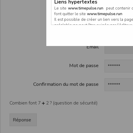
Liens hypertextes
Participan
Le site
www.timepulse.run
peut contenir d
font quitter le site
www.timepulse.run
Il est possible de créer un lien vers la p
préalable ne peut être exigée par l’éditeur à
Organisate
nouvelle fenêtre du navigateur. Cependant
www.timepulse.run
Email
Responsabilité de l’éditeur
Les informations et/ou documents figurant s
Toutefois, ces informations et/ou document
L’EDITEUR se réserve le droit de les corrig
Mot de passe
Il est fortement recommandé de vérifier l’ex
Les informations et/ou documents disponib
particulier, ils peuvent avoir fait l’objet d
Confirmation du mot de passe
L’utilisation des informations et/ou docume
conséquences pouvant en découler, sans que
L’EDITEUR ne pourra en aucun cas être ten
Combien font 7
2 ? (question de sécurité)
informations et/ou documents disponibles su
Accès au site
L’éditeur s’efforce de permettre l’accès au
sous réserve des éventuelles pannes et int
Par conséquent, l’EDITEUR ne peut garantir