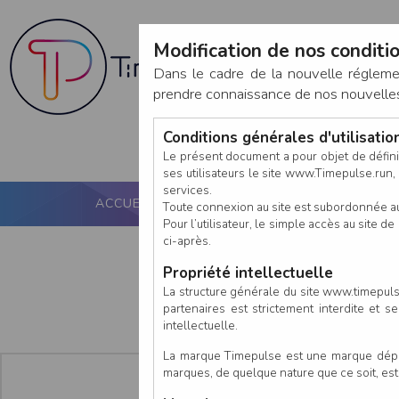
Modification de nos conditio
Dans le cadre de la nouvelle réglem
prendre connaissance de nos nouvelles c
Conditions générales d'utilisati
Le présent document a pour objet de défini
ses utilisateurs le site www.Timepulse.run, e
services.
ACCUEIL
PUCE ACTIVE
NOS SERVICES
Toute connexion au site est subordonnée a
Pour l’utilisateur, le simple accès au site
ci-après.
Propriété intellectuelle
La structure générale du site www.timepulse
partenaires est strictement interdite et 
intellectuelle.
La marque Timepulse est une marque déposé
marques, de quelque nature que ce soit, es
En tant que :