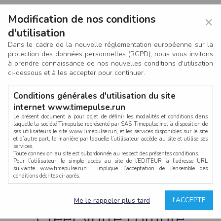
Modification de nos conditions
×
d'utilisation
Dans le cadre de la nouvelle réglementation européenne sur la
protection des données personnelles (RGPD), nous vous invitons
à prendre connaissance de nos nouvelles conditions d'utilisation
ci-dessous et à les accepter pour continuer.
Conditions générales d'utilisation du site
internet www.timepulse.run
Le présent document a pour objet de définir les modalités et conditions dans
laquelle la société Timepulse représenté par SAS Timepulse,met à disposition de
ses utilisateurs le site www.Timepulse.run, et les services disponibles sur le site
CONNEXION
et d’autre part, la manière par laquelle l’utilisateur accède au site et utilise ses
services.
Toute connexion au site est subordonnée au respect des présentes conditions.
Pour l’utilisateur, le simple accès au site de l’EDITEUR à l’adresse URL
suivante www.timepulse.run implique l’acceptation de l’ensemble des
conditions décrites ci-après.
Propriété intellectuelle
Mot de passe oublié ?
J'ACCEPTE
Me le rappeler plus tard
La structure générale du site www.timepulse.run, par quelque procédé que ce
soit, sans l'autorisation préalable et par écrit de Fourcherot Mickael et/ou de ses
Créer votre compte
partenaires est strictement interdite et serait susceptible de constituer une