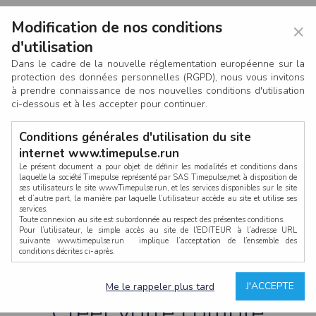
Modification de nos conditions
×
d'utilisation
Dans le cadre de la nouvelle réglementation européenne sur la
protection des données personnelles (RGPD), nous vous invitons
à prendre connaissance de nos nouvelles conditions d'utilisation
ci-dessous et à les accepter pour continuer.
Conditions générales d'utilisation du site
internet www.timepulse.run
Le présent document a pour objet de définir les modalités et conditions dans
laquelle la société Timepulse représenté par SAS Timepulse,met à disposition de
ses utilisateurs le site www.Timepulse.run, et les services disponibles sur le site
CONNEXION
et d’autre part, la manière par laquelle l’utilisateur accède au site et utilise ses
services.
Toute connexion au site est subordonnée au respect des présentes conditions.
Pour l’utilisateur, le simple accès au site de l’EDITEUR à l’adresse URL
suivante www.timepulse.run implique l’acceptation de l’ensemble des
conditions décrites ci-après.
Propriété intellectuelle
Mot de passe oublié ?
J'ACCEPTE
Me le rappeler plus tard
La structure générale du site www.timepulse.run, par quelque procédé que ce
soit, sans l'autorisation préalable et par écrit de Fourcherot Mickael et/ou de ses
Créer votre compte
partenaires est strictement interdite et serait susceptible de constituer une