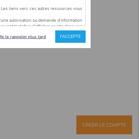
. Les liens vers ces autres ressources vous
ucune autorisation ou demande d’information
convient toutefois d’afficher ce site dans une
u’il estime non conforme à l’objet du site
J'ACCEPTE
Me le rappeler plus tard
es comme étant fiables.
rs typographiques.
n sur ce site.
ent avoir fait l’objet de mises à jour. En
teur en prend connaissance.
de l’utilisateur, qui assume la totalité des
ernier.
e l’interprétation ou de l’utilisation des
 événement hors du contrôle de l’EDITEUR, et
des services.
sions et des performances en terme de temps