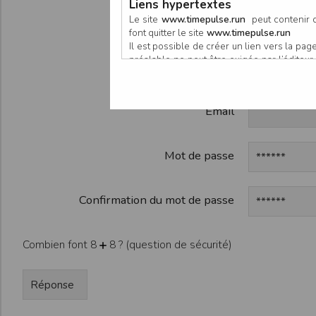
Liens hypertextes
Participan
Le site
www.timepulse.run
peut contenir d
font quitter le site
www.timepulse.run
Il est possible de créer un lien vers la p
préalable ne peut être exigée par l’éditeur à
Organisate
nouvelle fenêtre du navigateur. Cependant
www.timepulse.run
Email
Responsabilité de l’éditeur
Les informations et/ou documents figurant s
Toutefois, ces informations et/ou document
L’EDITEUR se réserve le droit de les corrig
Mot de passe
Il est fortement recommandé de vérifier l’ex
Les informations et/ou documents disponib
particulier, ils peuvent avoir fait l’objet d
Confirmation du mot de passe
L’utilisation des informations et/ou docume
conséquences pouvant en découler, sans que
L’EDITEUR ne pourra en aucun cas être ten
Combien font 8
8 ? (question de sécurité)
informations et/ou documents disponibles su
Accès au site
L’éditeur s’efforce de permettre l’accès au
sous réserve des éventuelles pannes et int
Par conséquent, l’EDITEUR ne peut garantir