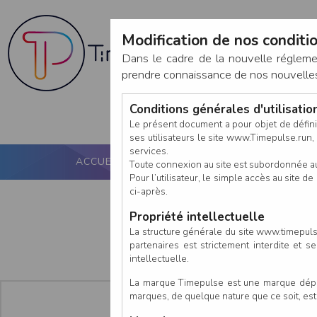
Modification de nos conditio
Dans le cadre de la nouvelle réglem
prendre connaissance de nos nouvelles c
Conditions générales d'utilisati
Le présent document a pour objet de défini
ses utilisateurs le site www.Timepulse.run, e
services.
ACCUEIL
PUCE ACTIVE
NOS SERVICES
Toute connexion au site est subordonnée a
Pour l’utilisateur, le simple accès au site
ci-après.
Propriété intellectuelle
La structure générale du site www.timepulse
partenaires est strictement interdite et 
intellectuelle.
La marque Timepulse est une marque déposé
marques, de quelque nature que ce soit, es
En tant que :