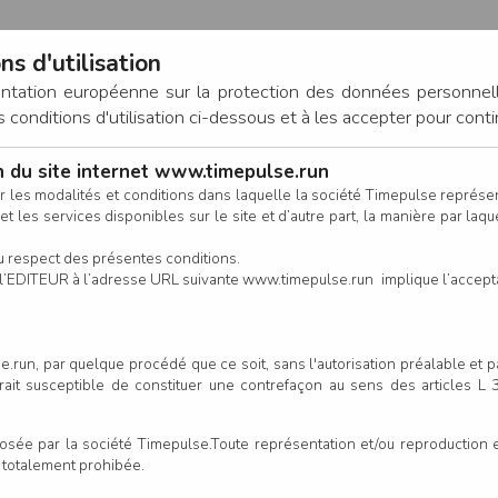
ns d'utilisation
entation européenne sur la protection des données personnel
onditions d'utilisation ci-dessous et à les accepter pour conti
on du site internet www.timepulse.run
CONNEXION
r les modalités et conditions dans laquelle la société Timepulse représ
t les services disponibles sur le site et d’autre part, la manière par laquel
CALENDRIER
RÉSULTATS
INSCRIPTION EN LIGNE
CO
u respect des présentes conditions.
 de l’EDITEUR à l’adresse URL suivante www.timepulse.run implique l’accep
Créer votre compt
.run, par quelque procédé que ce soit, sans l'autorisation préalable et 
serait susceptible de constituer une contrefaçon au sens des articles L
e par la société Timepulse.Toute représentation et/ou reproduction et/
t totalement prohibée.