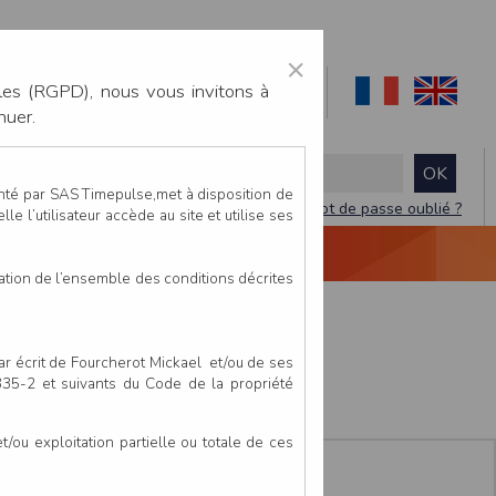
×
les (RGPD), nous vous invitons à
nuer.
enté par SAS Timepulse,met à disposition de
Mot de passe oublié ?
le l’utilisateur accède au site et utilise ses
NTACTEZ-NOUS
DEVIS
VIDÉO LIVE
tation de l’ensemble des conditions décrites
e
par écrit de Fourcherot Mickael et/ou de ses
 335-2 et suivants du Code de la propriété
ou exploitation partielle ou totale de ces