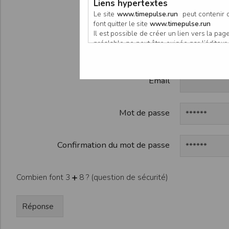
Liens hypertextes
Participan
Le site
www.timepulse.run
peut contenir d
font quitter le site
www.timepulse.run
Il est possible de créer un lien vers la p
préalable ne peut être exigée par l’éditeur à
Organisate
nouvelle fenêtre du navigateur. Cependant
www.timepulse.run
Email
Responsabilité de l’éditeur
Les informations et/ou documents figurant s
Toutefois, ces informations et/ou document
L’EDITEUR se réserve le droit de les corrig
Mot de passe
Il est fortement recommandé de vérifier l’ex
Les informations et/ou documents disponib
particulier, ils peuvent avoir fait l’objet d
Confirmation du mot de passe
L’utilisation des informations et/ou docume
conséquences pouvant en découler, sans que
L’EDITEUR ne pourra en aucun cas être ten
Combien font 3
8 ? (question de sécurité)
informations et/ou documents disponibles su
Accès au site
L’éditeur s’efforce de permettre l’accès au
sous réserve des éventuelles pannes et int
Par conséquent, l’EDITEUR ne peut garantir