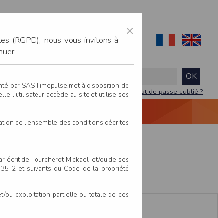
×
les (RGPD), nous vous invitons à
nuer.
enté par SAS Timepulse,met à disposition de
Mot de passe oublié ?
le l’utilisateur accède au site et utilise ses
NTACTEZ-NOUS
DEVIS
VIDÉO LIVE
tation de l’ensemble des conditions décrites
e
par écrit de Fourcherot Mickael et/ou de ses
 335-2 et suivants du Code de la propriété
ou exploitation partielle ou totale de ces