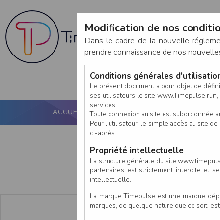
Modification de nos conditio
Dans le cadre de la nouvelle réglem
prendre connaissance de nos nouvelles c
Conditions générales d'utilisati
Le présent document a pour objet de défini
ses utilisateurs le site www.Timepulse.run, e
services.
ACCUEIL
PUCE ACTIVE
NOS SERVICES
Toute connexion au site est subordonnée a
Pour l’utilisateur, le simple accès au site
ci-après.
Propriété intellectuelle
La structure générale du site www.timepulse
partenaires est strictement interdite et 
intellectuelle.
La marque Timepulse est une marque déposé
marques, de quelque nature que ce soit, es
En tant que :