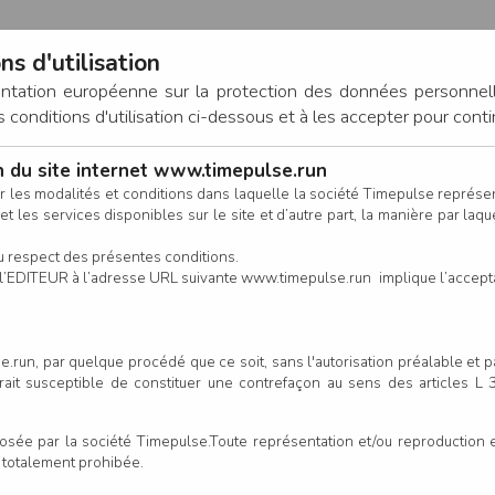
ns d'utilisation
entation européenne sur la protection des données personnel
onditions d'utilisation ci-dessous et à les accepter pour conti
on du site internet www.timepulse.run
CONNEXION
r les modalités et conditions dans laquelle la société Timepulse représ
t les services disponibles sur le site et d’autre part, la manière par laquel
CALENDRIER
RÉSULTATS
INSCRIPTION EN LIGNE
CO
u respect des présentes conditions.
 de l’EDITEUR à l’adresse URL suivante www.timepulse.run implique l’accep
Créer votre compt
.run, par quelque procédé que ce soit, sans l'autorisation préalable et 
serait susceptible de constituer une contrefaçon au sens des articles L
e par la société Timepulse.Toute représentation et/ou reproduction et/
t totalement prohibée.