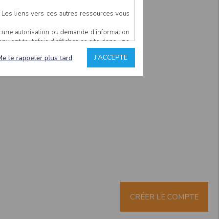
. Les liens vers ces autres ressources vous
ucune autorisation ou demande d’information
convient toutefois d’afficher ce site dans une
u’il estime non conforme à l’objet du site
J'ACCEPTE
Me le rappeler plus tard
es comme étant fiables.
rs typographiques.
n sur ce site.
ent avoir fait l’objet de mises à jour. En
teur en prend connaissance.
de l’utilisateur, qui assume la totalité des
ernier.
e l’interprétation ou de l’utilisation des
 événement hors du contrôle de l’EDITEUR, et
des services.
sions et des performances en terme de temps