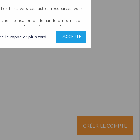
. Les liens vers ces autres ressources vous
ucune autorisation ou demande d’information
convient toutefois d’afficher ce site dans une
u’il estime non conforme à l’objet du site
J'ACCEPTE
Me le rappeler plus tard
es comme étant fiables.
rs typographiques.
n sur ce site.
ent avoir fait l’objet de mises à jour. En
teur en prend connaissance.
de l’utilisateur, qui assume la totalité des
ernier.
e l’interprétation ou de l’utilisation des
 événement hors du contrôle de l’EDITEUR, et
des services.
sions et des performances en terme de temps