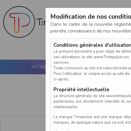
Modification de nos conditio
Dans le cadre de la nouvelle réglem
prendre connaissance de nos nouvelles c
Conditions générales d'utilisati
Le présent document a pour objet de défini
ses utilisateurs le site www.Timepulse.run, e
services.
ACCUEIL
PUCE ACTIVE
NOS SERVICES
Toute connexion au site est subordonnée a
Pour l’utilisateur, le simple accès au site
ci-après.
Propriété intellectuelle
La structure générale du site www.timepulse
partenaires est strictement interdite et 
intellectuelle.
La marque Timepulse est une marque déposé
marques, de quelque nature que ce soit, es
En tant que :