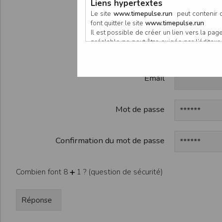
Liens hypertextes
Participan
Le site
www.timepulse.run
peut contenir d
font quitter le site
www.timepulse.run
Il est possible de créer un lien vers la p
préalable ne peut être exigée par l’éditeur à
Organisate
nouvelle fenêtre du navigateur. Cependant
www.timepulse.run
Email
Responsabilité de l’éditeur
Les informations et/ou documents figurant s
Toutefois, ces informations et/ou document
L’EDITEUR se réserve le droit de les corrig
Mot de passe
Il est fortement recommandé de vérifier l’ex
Les informations et/ou documents disponib
particulier, ils peuvent avoir fait l’objet d
Confirmation du mot de passe
L’utilisation des informations et/ou docume
conséquences pouvant en découler, sans que
L’EDITEUR ne pourra en aucun cas être ten
Combien font 8
1 ? (question de sécurité)
informations et/ou documents disponibles su
Accès au site
L’éditeur s’efforce de permettre l’accès au
sous réserve des éventuelles pannes et int
Par conséquent, l’EDITEUR ne peut garantir