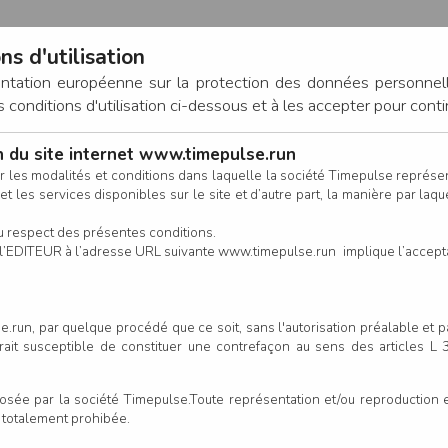
ns d'utilisation
entation européenne sur la protection des données personnel
onditions d'utilisation ci-dessous et à les accepter pour conti
on du site internet www.timepulse.run
CONNEXION
r les modalités et conditions dans laquelle la société Timepulse représ
t les services disponibles sur le site et d’autre part, la manière par laquel
CALENDRIER
RÉSULTATS
INSCRIPTION EN LIGNE
CO
u respect des présentes conditions.
 de l’EDITEUR à l’adresse URL suivante www.timepulse.run implique l’accep
Créer votre compt
.run, par quelque procédé que ce soit, sans l'autorisation préalable et 
serait susceptible de constituer une contrefaçon au sens des articles L
e par la société Timepulse.Toute représentation et/ou reproduction et/
t totalement prohibée.