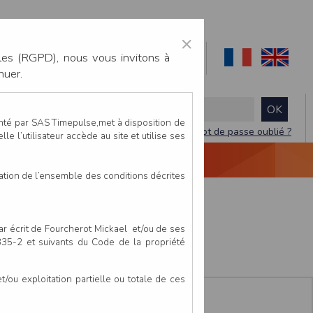
×
les (RGPD), nous vous invitons à
nuer.
enté par SAS Timepulse,met à disposition de
Mot de passe oublié ?
le l’utilisateur accède au site et utilise ses
NTACTEZ-NOUS
DEVIS
VIDÉO LIVE
tation de l’ensemble des conditions décrites
e
par écrit de Fourcherot Mickael et/ou de ses
 335-2 et suivants du Code de la propriété
ou exploitation partielle ou totale de ces