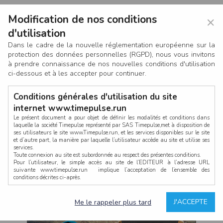
Modification de nos conditions
×
d'utilisation
Dans le cadre de la nouvelle réglementation européenne sur la
protection des données personnelles (RGPD), nous vous invitons
à prendre connaissance de nos nouvelles conditions d'utilisation
ci-dessous et à les accepter pour continuer.
Conditions générales d'utilisation du site
internet www.timepulse.run
Le présent document a pour objet de définir les modalités et conditions dans
laquelle la société Timepulse représenté par SAS Timepulse,met à disposition de
ses utilisateurs le site www.Timepulse.run, et les services disponibles sur le site
CONNEXION
et d’autre part, la manière par laquelle l’utilisateur accède au site et utilise ses
services.
Toute connexion au site est subordonnée au respect des présentes conditions.
Pour l’utilisateur, le simple accès au site de l’EDITEUR à l’adresse URL
suivante www.timepulse.run implique l’acceptation de l’ensemble des
conditions décrites ci-après.
Propriété intellectuelle
Mot de passe oublié ?
J'ACCEPTE
Me le rappeler plus tard
La structure générale du site www.timepulse.run, par quelque procédé que ce
soit, sans l'autorisation préalable et par écrit de Fourcherot Mickael et/ou de ses
partenaires est strictement interdite et serait susceptible de constituer une