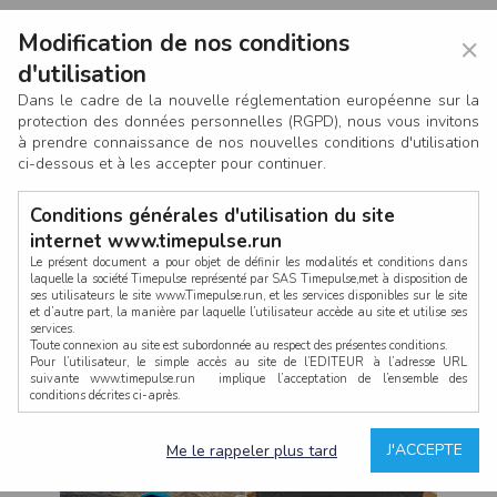
Modification de nos conditions
×
d'utilisation
Dans le cadre de la nouvelle réglementation européenne sur la
protection des données personnelles (RGPD), nous vous invitons
à prendre connaissance de nos nouvelles conditions d'utilisation
ci-dessous et à les accepter pour continuer.
Conditions générales d'utilisation du site
internet www.timepulse.run
Le présent document a pour objet de définir les modalités et conditions dans
laquelle la société Timepulse représenté par SAS Timepulse,met à disposition de
ses utilisateurs le site www.Timepulse.run, et les services disponibles sur le site
CONNEXION
et d’autre part, la manière par laquelle l’utilisateur accède au site et utilise ses
services.
Toute connexion au site est subordonnée au respect des présentes conditions.
Pour l’utilisateur, le simple accès au site de l’EDITEUR à l’adresse URL
suivante www.timepulse.run implique l’acceptation de l’ensemble des
conditions décrites ci-après.
Propriété intellectuelle
Mot de passe oublié ?
J'ACCEPTE
Me le rappeler plus tard
La structure générale du site www.timepulse.run, par quelque procédé que ce
soit, sans l'autorisation préalable et par écrit de Fourcherot Mickael et/ou de ses
partenaires est strictement interdite et serait susceptible de constituer une