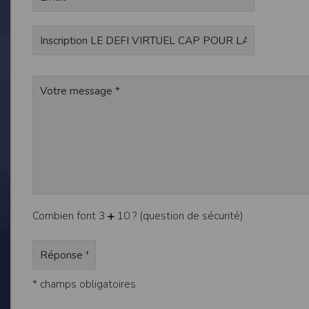
de réponse ou de qualité. Il n’est prévu auc
La responsabilité de l’éditeur ne saurait êtr
Par ailleurs, l’EDITEUR peut être amené à in
reconnaît et accepte que l’EDITEUR ne soit 
Modification des conditions d’util
L’EDITEUR se réserve la possibilité de modi
et/ou de son exploitation.
Règles d'usage d'Internet
L’utilisateur déclare accepter les caractéris
L’EDITEUR n’assume aucune responsabilité su
caractéristiques des données qui pourraient 
L’utilisateur reconnaît que les données ci
Combien font 3
10 ? (question de sécurité)
information jugée par l’utilisateur de nature 
L’utilisateur reconnaît que les données cir
L’utilisateur est seul responsable de l’usage
L’utilisateur reconnaît que l’EDITEUR ne di
L'éditeur informe que les utilisateurs du si
L'éditeur informe que les utilisateurs du
* champs obligatoires
calendrier du site.