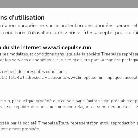
ns d'utilisation
entation européenne sur la protection des données personnel
onditions d'utilisation ci-dessous et à les accepter pour conti
on du site internet www.timepulse.run
CONNEXION
r les modalités et conditions dans laquelle la société Timepulse représ
t les services disponibles sur le site et d’autre part, la manière par laquel
CALENDRIER
RÉSULTATS
INSCRIPTION EN LIGNE
CO
u respect des présentes conditions.
 de l’EDITEUR à l’adresse URL suivante www.timepulse.run implique l’accep
.run, par quelque procédé que ce soit, sans l'autorisation préalable et 
serait susceptible de constituer une contrefaçon au sens des articles L
e par la société Timepulse.Toute représentation et/ou reproduction et/
t totalement prohibée.