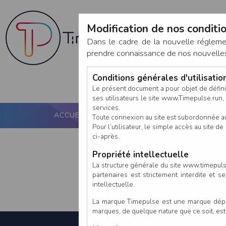
Modification de nos conditio
Dans le cadre de la nouvelle réglem
prendre connaissance de nos nouvelles c
Conditions générales d'utilisati
Le présent document a pour objet de défini
ses utilisateurs le site www.Timepulse.run, e
services.
ACCUEIL
PUCE ACTIVE
NOS SERVICES
Toute connexion au site est subordonnée a
Pour l’utilisateur, le simple accès au site
ci-après.
Propriété intellectuelle
La structure générale du site www.timepulse
partenaires est strictement interdite et 
intellectuelle.
La marque Timepulse est une marque déposé
marques, de quelque nature que ce soit, es