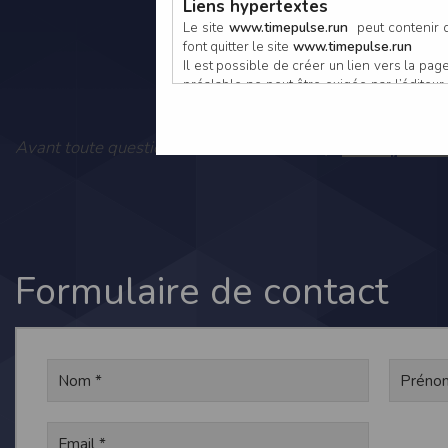
Liens hypertextes
Le site
www.timepulse.run
peut contenir d
font quitter le site
www.timepulse.run
Il est possible de créer un lien vers la p
préalable ne peut être exigée par l’éditeur à
nouvelle fenêtre du navigateur. Cependant
www.timepulse.run
Vous pouvez
Avant toute question, consultez notre FAQ :
Responsabilité de l’éditeur
Les informations et/ou documents figurant s
Toutefois, ces informations et/ou document
L’EDITEUR se réserve le droit de les corrig
Il est fortement recommandé de vérifier l’ex
Les informations et/ou documents disponib
particulier, ils peuvent avoir fait l’objet d
Formulaire de contact
L’utilisation des informations et/ou docume
conséquences pouvant en découler, sans que
L’EDITEUR ne pourra en aucun cas être ten
informations et/ou documents disponibles su
Accès au site
L’éditeur s’efforce de permettre l’accès au
sous réserve des éventuelles pannes et int
Par conséquent, l’EDITEUR ne peut garantir