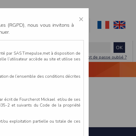
×
les (RGPD), nous vous invitons à
nuer.
enté par SAS Timepulse,met à disposition de
Mot de passe oublié ?
le l’utilisateur accède au site et utilise ses
NTACTEZ-NOUS
DEVIS
VIDÉO LIVE
tation de l’ensemble des conditions décrites
par écrit de Fourcherot Mickael et/ou de ses
 335-2 et suivants du Code de la propriété
ou exploitation partielle ou totale de ces