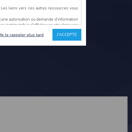
. Les liens vers ces autres ressources vous
ucune autorisation ou demande d’information
convient toutefois d’afficher ce site dans une
u’il estime non conforme à l’objet du site
J'ACCEPTE
Me le rappeler plus tard
es comme étant fiables.
rs typographiques.
n sur ce site.
ent avoir fait l’objet de mises à jour. En
teur en prend connaissance.
de l’utilisateur, qui assume la totalité des
ernier.
e l’interprétation ou de l’utilisation des
 événement hors du contrôle de l’EDITEUR, et
des services.
sions et des performances en terme de temps