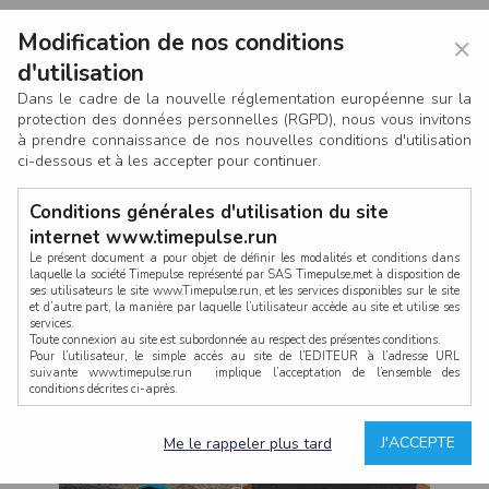
Modification de nos conditions
×
d'utilisation
Dans le cadre de la nouvelle réglementation européenne sur la
protection des données personnelles (RGPD), nous vous invitons
à prendre connaissance de nos nouvelles conditions d'utilisation
ci-dessous et à les accepter pour continuer.
Conditions générales d'utilisation du site
internet www.timepulse.run
Le présent document a pour objet de définir les modalités et conditions dans
laquelle la société Timepulse représenté par SAS Timepulse,met à disposition de
ses utilisateurs le site www.Timepulse.run, et les services disponibles sur le site
CONNEXION
et d’autre part, la manière par laquelle l’utilisateur accède au site et utilise ses
services.
Toute connexion au site est subordonnée au respect des présentes conditions.
Pour l’utilisateur, le simple accès au site de l’EDITEUR à l’adresse URL
suivante www.timepulse.run implique l’acceptation de l’ensemble des
conditions décrites ci-après.
Propriété intellectuelle
Mot de passe oublié ?
J'ACCEPTE
Me le rappeler plus tard
La structure générale du site www.timepulse.run, par quelque procédé que ce
soit, sans l'autorisation préalable et par écrit de Fourcherot Mickael et/ou de ses
partenaires est strictement interdite et serait susceptible de constituer une