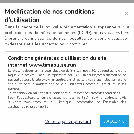
Modification de nos conditions
×
d'utilisation
Dans le cadre de la nouvelle réglementation européenne sur la
protection des données personnelles (RGPD), nous vous invitons
à prendre connaissance de nos nouvelles conditions d'utilisation
ci-dessous et à les accepter pour continuer.
Conditions générales d'utilisation du site
internet www.timepulse.run
Le présent document a pour objet de définir les modalités et conditions dans
laquelle la société Timepulse représenté par SAS Timepulse,met à disposition de
ses utilisateurs le site www.Timepulse.run, et les services disponibles sur le site
CONNEXION
et d’autre part, la manière par laquelle l’utilisateur accède au site et utilise ses
services.
Toute connexion au site est subordonnée au respect des présentes conditions.
Pour l’utilisateur, le simple accès au site de l’EDITEUR à l’adresse URL
suivante www.timepulse.run implique l’acceptation de l’ensemble des
conditions décrites ci-après.
Propriété intellectuelle
Mot de passe oublié ?
J'ACCEPTE
Me le rappeler plus tard
La structure générale du site www.timepulse.run, par quelque procédé que ce
soit, sans l'autorisation préalable et par écrit de Fourcherot Mickael et/ou de ses
partenaires est strictement interdite et serait susceptible de constituer une