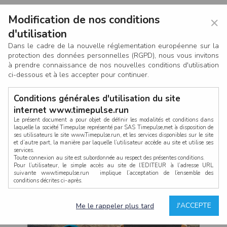
Modification de nos conditions
×
d'utilisation
Dans le cadre de la nouvelle réglementation européenne sur la
protection des données personnelles (RGPD), nous vous invitons
à prendre connaissance de nos nouvelles conditions d'utilisation
ci-dessous et à les accepter pour continuer.
Conditions générales d'utilisation du site
internet www.timepulse.run
Le présent document a pour objet de définir les modalités et conditions dans
laquelle la société Timepulse représenté par SAS Timepulse,met à disposition de
ses utilisateurs le site www.Timepulse.run, et les services disponibles sur le site
CONNEXION
et d’autre part, la manière par laquelle l’utilisateur accède au site et utilise ses
services.
Toute connexion au site est subordonnée au respect des présentes conditions.
Pour l’utilisateur, le simple accès au site de l’EDITEUR à l’adresse URL
suivante www.timepulse.run implique l’acceptation de l’ensemble des
conditions décrites ci-après.
Propriété intellectuelle
Mot de passe oublié ?
J'ACCEPTE
Me le rappeler plus tard
La structure générale du site www.timepulse.run, par quelque procédé que ce
soit, sans l'autorisation préalable et par écrit de Fourcherot Mickael et/ou de ses
partenaires est strictement interdite et serait susceptible de constituer une