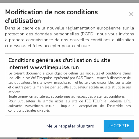
Modification de nos conditions
×
d'utilisation
Dans le cadre de la nouvelle réglementation européenne sur la
protection des données personnelles (RGPD), nous vous invitons
à prendre connaissance de nos nouvelles conditions d'utilisation
ci-dessous et à les accepter pour continuer.
Conditions générales d'utilisation du site
internet www.timepulse.run
Le présent document a pour objet de définir les modalités et conditions dans
laquelle la société Timepulse représenté par SAS Timepulse,met à disposition de
ses utilisateurs le site www.Timepulse.run, et les services disponibles sur le site
CONNEXION
et d’autre part, la manière par laquelle l’utilisateur accède au site et utilise ses
services.
Toute connexion au site est subordonnée au respect des présentes conditions.
Pour l’utilisateur, le simple accès au site de l’EDITEUR à l’adresse URL
suivante www.timepulse.run implique l’acceptation de l’ensemble des
conditions décrites ci-après.
Propriété intellectuelle
Mot de passe oublié ?
J'ACCEPTE
Me le rappeler plus tard
La structure générale du site www.timepulse.run, par quelque procédé que ce
soit, sans l'autorisation préalable et par écrit de Fourcherot Mickael et/ou de ses
partenaires est strictement interdite et serait susceptible de constituer une