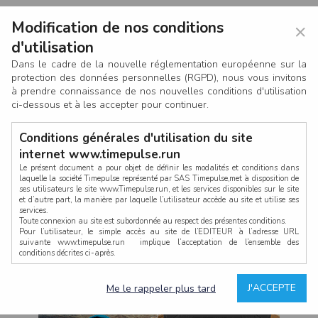
Modification de nos conditions
×
d'utilisation
Dans le cadre de la nouvelle réglementation européenne sur la
protection des données personnelles (RGPD), nous vous invitons
à prendre connaissance de nos nouvelles conditions d'utilisation
ci-dessous et à les accepter pour continuer.
Conditions générales d'utilisation du site
internet www.timepulse.run
Le présent document a pour objet de définir les modalités et conditions dans
laquelle la société Timepulse représenté par SAS Timepulse,met à disposition de
ses utilisateurs le site www.Timepulse.run, et les services disponibles sur le site
CONNEXION
et d’autre part, la manière par laquelle l’utilisateur accède au site et utilise ses
services.
Toute connexion au site est subordonnée au respect des présentes conditions.
Pour l’utilisateur, le simple accès au site de l’EDITEUR à l’adresse URL
suivante www.timepulse.run implique l’acceptation de l’ensemble des
conditions décrites ci-après.
Propriété intellectuelle
Mot de passe oublié ?
J'ACCEPTE
Me le rappeler plus tard
La structure générale du site www.timepulse.run, par quelque procédé que ce
soit, sans l'autorisation préalable et par écrit de Fourcherot Mickael et/ou de ses
partenaires est strictement interdite et serait susceptible de constituer une