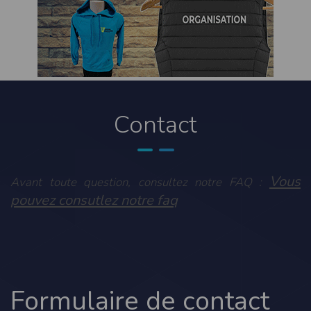
contrefaçon au sens des articles L 335-2 et suivants du Code de la propriété
intellectuelle.
La marque Timepulse est une marque déposée par la société Timepulse.Toute
représentation et/ou reproduction et/ou exploitation partielle ou totale de ces
marques, de quelque nature que ce soit, est totalement prohibée.
Liens hypertextes
Le site
www.timepulse.run
peut contenir des liens hypertextes vers d’autres
sites présents sur le réseau Internet. Les liens vers ces autres ressources vous
Contact
font quitter le site
www.timepulse.run
Il est possible de créer un lien vers la page de présentation de ce site sans
autorisation expresse de l’EDITEUR. Aucune autorisation ou demande
d’information préalable ne peut être exigée par l’éditeur à l’égard d’un site qui
souhaite établir un lien vers le site de l’éditeur. Il convient toutefois d’afficher ce
site dans une nouvelle fenêtre du navigateur. Cependant, l’EDITEUR se réserve
le droit de demander la suppression d’un lien qu’il estime non conforme à l’objet
Vous
Avant toute question, consultez notre FAQ :
du site
www.timepulse.run
pouvez consutlez notre faq
Responsabilité de l’éditeur
Les informations et/ou documents figurant sur ce site et/ou accessibles par ce
site proviennent de sources considérées comme étant fiables.
Toutefois, ces informations et/ou documents sont susceptibles de contenir des
inexactitudes techniques et des erreurs typographiques.
L’EDITEUR se réserve le droit de les corriger, dès que ces erreurs sont portées à sa
connaissance.
Il est fortement recommandé de vérifier l’exactitude et la pertinence des
Formulaire de contact
informations et/ou documents mis à disposition sur ce site.
Les informations et/ou documents disponibles sur ce site sont susceptibles d’être