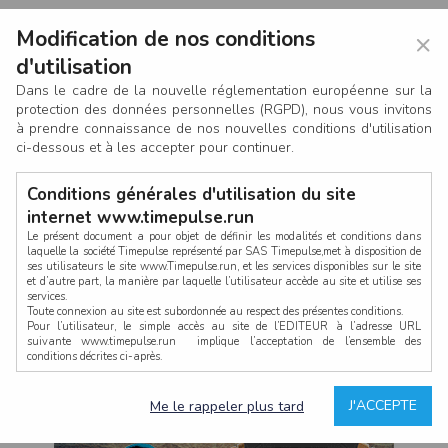
Modification de nos conditions
×
d'utilisation
Dans le cadre de la nouvelle réglementation européenne sur la
protection des données personnelles (RGPD), nous vous invitons
à prendre connaissance de nos nouvelles conditions d'utilisation
ci-dessous et à les accepter pour continuer.
Conditions générales d'utilisation du site
internet www.timepulse.run
Le présent document a pour objet de définir les modalités et conditions dans
laquelle la société Timepulse représenté par SAS Timepulse,met à disposition de
ses utilisateurs le site www.Timepulse.run, et les services disponibles sur le site
CONNEXION
et d’autre part, la manière par laquelle l’utilisateur accède au site et utilise ses
services.
Toute connexion au site est subordonnée au respect des présentes conditions.
Pour l’utilisateur, le simple accès au site de l’EDITEUR à l’adresse URL
suivante www.timepulse.run implique l’acceptation de l’ensemble des
conditions décrites ci-après.
Propriété intellectuelle
Mot de passe oublié ?
J'ACCEPTE
Me le rappeler plus tard
La structure générale du site www.timepulse.run, par quelque procédé que ce
soit, sans l'autorisation préalable et par écrit de Fourcherot Mickael et/ou de ses
partenaires est strictement interdite et serait susceptible de constituer une