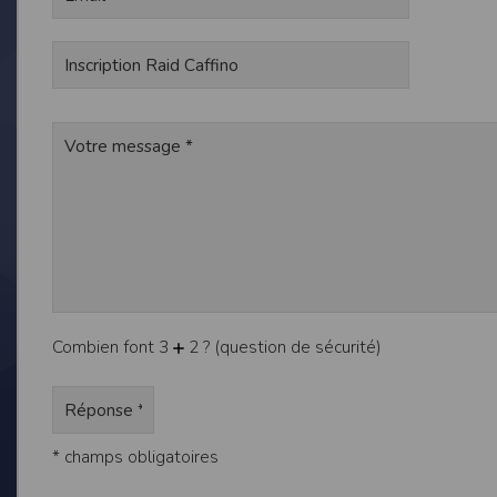
de réponse ou de qualité. Il n’est prévu auc
La responsabilité de l’éditeur ne saurait êtr
Par ailleurs, l’EDITEUR peut être amené à in
reconnaît et accepte que l’EDITEUR ne soit 
Modification des conditions d’util
L’EDITEUR se réserve la possibilité de modi
et/ou de son exploitation.
Règles d'usage d'Internet
L’utilisateur déclare accepter les caractéris
L’EDITEUR n’assume aucune responsabilité su
caractéristiques des données qui pourraient 
L’utilisateur reconnaît que les données ci
Combien font 3
2 ? (question de sécurité)
information jugée par l’utilisateur de nature 
L’utilisateur reconnaît que les données cir
L’utilisateur est seul responsable de l’usage
L’utilisateur reconnaît que l’EDITEUR ne di
L'éditeur informe que les utilisateurs du si
L'éditeur informe que les utilisateurs du
* champs obligatoires
calendrier du site.