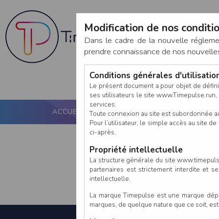
Modification de nos conditio
Dans le cadre de la nouvelle réglem
prendre connaissance de nos nouvelles c
Conditions générales d'utilisati
Le présent document a pour objet de défini
ses utilisateurs le site www.Timepulse.run, e
services.
ACCUEIL
PUCE ACTIVE
NOS SERVICES
Toute connexion au site est subordonnée a
Pour l’utilisateur, le simple accès au site
ci-après.
Propriété intellectuelle
La structure générale du site www.timepulse
partenaires est strictement interdite et 
intellectuelle.
La marque Timepulse est une marque déposé
marques, de quelque nature que ce soit, es