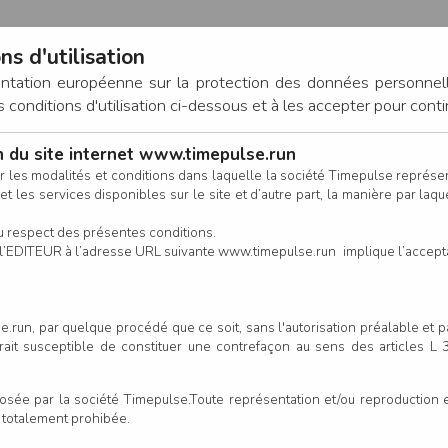
ns d'utilisation
entation européenne sur la protection des données personnel
onditions d'utilisation ci-dessous et à les accepter pour conti
on du site internet www.timepulse.run
CONNEXION
r les modalités et conditions dans laquelle la société Timepulse représ
t les services disponibles sur le site et d’autre part, la manière par laquel
CALENDRIER
RÉSULTATS
INSCRIPTION EN LIGNE
CO
u respect des présentes conditions.
 de l’EDITEUR à l’adresse URL suivante www.timepulse.run implique l’accep
.run, par quelque procédé que ce soit, sans l'autorisation préalable et 
serait susceptible de constituer une contrefaçon au sens des articles L
e par la société Timepulse.Toute représentation et/ou reproduction et/
t totalement prohibée.