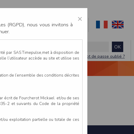
×
les (RGPD), nous vous invitons à
nuer.
enté par SAS Timepulse,met à disposition de
Mot de passe oublié ?
le l’utilisateur accède au site et utilise ses
NTACTEZ-NOUS
DEVIS
VIDÉO LIVE
tation de l’ensemble des conditions décrites
par écrit de Fourcherot Mickael et/ou de ses
 335-2 et suivants du Code de la propriété
ou exploitation partielle ou totale de ces