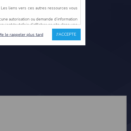
. Les liens vers ces autres ressources vous
ucune autorisation ou demande d’information
convient toutefois d’afficher ce site dans une
u’il estime non conforme à l’objet du site
J'ACCEPTE
Me le rappeler plus tard
es comme étant fiables.
rs typographiques.
n sur ce site.
ent avoir fait l’objet de mises à jour. En
teur en prend connaissance.
de l’utilisateur, qui assume la totalité des
ernier.
e l’interprétation ou de l’utilisation des
 événement hors du contrôle de l’EDITEUR, et
des services.
sions et des performances en terme de temps