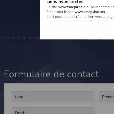
Liens hypertextes
Le site
www.timepulse.run
peut contenir d
font quitter le site
www.timepulse.run
Il est possible de créer un lien vers la p
préalable ne peut être exigée par l’éditeur à
nouvelle fenêtre du navigateur. Cependant
www.timepulse.run
Vous pouvez
Avant toute question, consultez notre FAQ :
Responsabilité de l’éditeur
Les informations et/ou documents figurant s
Toutefois, ces informations et/ou document
L’EDITEUR se réserve le droit de les corrig
Il est fortement recommandé de vérifier l’ex
Les informations et/ou documents disponib
particulier, ils peuvent avoir fait l’objet d
Formulaire de contact
L’utilisation des informations et/ou docume
conséquences pouvant en découler, sans que
L’EDITEUR ne pourra en aucun cas être ten
informations et/ou documents disponibles su
Accès au site
L’éditeur s’efforce de permettre l’accès au
sous réserve des éventuelles pannes et int
Par conséquent, l’EDITEUR ne peut garantir