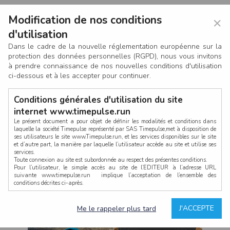
Modification de nos conditions
×
d'utilisation
Dans le cadre de la nouvelle réglementation européenne sur la
protection des données personnelles (RGPD), nous vous invitons
à prendre connaissance de nos nouvelles conditions d'utilisation
ci-dessous et à les accepter pour continuer.
Conditions générales d'utilisation du site
internet www.timepulse.run
Le présent document a pour objet de définir les modalités et conditions dans
laquelle la société Timepulse représenté par SAS Timepulse,met à disposition de
ses utilisateurs le site www.Timepulse.run, et les services disponibles sur le site
CONNEXION
et d’autre part, la manière par laquelle l’utilisateur accède au site et utilise ses
services.
Toute connexion au site est subordonnée au respect des présentes conditions.
Pour l’utilisateur, le simple accès au site de l’EDITEUR à l’adresse URL
suivante www.timepulse.run implique l’acceptation de l’ensemble des
conditions décrites ci-après.
Propriété intellectuelle
Mot de passe oublié ?
J'ACCEPTE
Me le rappeler plus tard
La structure générale du site www.timepulse.run, par quelque procédé que ce
soit, sans l'autorisation préalable et par écrit de Fourcherot Mickael et/ou de ses
partenaires est strictement interdite et serait susceptible de constituer une