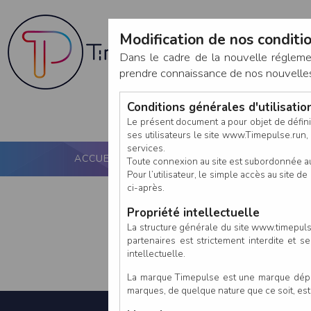
Modification de nos conditio
Dans le cadre de la nouvelle réglem
prendre connaissance de nos nouvelles c
Conditions générales d'utilisati
Le présent document a pour objet de défini
ses utilisateurs le site www.Timepulse.run, e
services.
ACCUEIL
PUCE ACTIVE
NOS SERVICES
Toute connexion au site est subordonnée a
Pour l’utilisateur, le simple accès au site
ci-après.
Propriété intellectuelle
La structure générale du site www.timepulse
partenaires est strictement interdite et 
intellectuelle.
La marque Timepulse est une marque déposé
marques, de quelque nature que ce soit, es