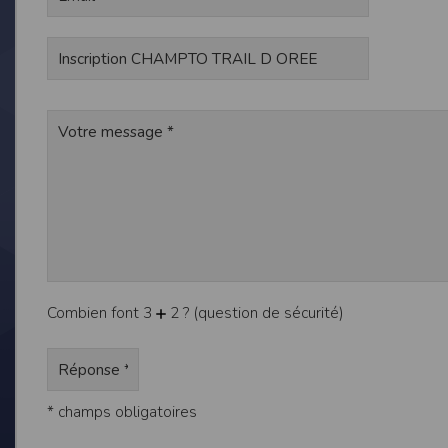
de réponse ou de qualité. Il n’est prévu auc
La responsabilité de l’éditeur ne saurait êtr
Par ailleurs, l’EDITEUR peut être amené à in
reconnaît et accepte que l’EDITEUR ne soit 
Modification des conditions d’util
L’EDITEUR se réserve la possibilité de modi
et/ou de son exploitation.
Règles d'usage d'Internet
L’utilisateur déclare accepter les caractéris
L’EDITEUR n’assume aucune responsabilité su
caractéristiques des données qui pourraient 
L’utilisateur reconnaît que les données ci
Combien font 3
2 ? (question de sécurité)
information jugée par l’utilisateur de nature 
L’utilisateur reconnaît que les données cir
L’utilisateur est seul responsable de l’usage
L’utilisateur reconnaît que l’EDITEUR ne di
L'éditeur informe que les utilisateurs du si
L'éditeur informe que les utilisateurs du
* champs obligatoires
calendrier du site.