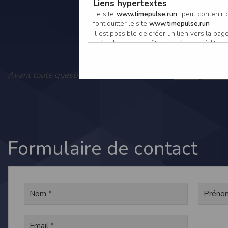
Liens hypertextes
Le site
www.timepulse.run
peut contenir d
font quitter le site
www.timepulse.run
Il est possible de créer un lien vers la p
préalable ne peut être exigée par l’éditeur à
nouvelle fenêtre du navigateur. Cependant
www.timepulse.run
Vous pouvez
Avant toute question, consultez notre FAQ :
Responsabilité de l’éditeur
Les informations et/ou documents figurant s
Toutefois, ces informations et/ou document
L’EDITEUR se réserve le droit de les corrig
Il est fortement recommandé de vérifier l’ex
Les informations et/ou documents disponib
particulier, ils peuvent avoir fait l’objet d
Formulaire de contact
L’utilisation des informations et/ou docume
conséquences pouvant en découler, sans que
L’EDITEUR ne pourra en aucun cas être ten
informations et/ou documents disponibles su
Accès au site
L’éditeur s’efforce de permettre l’accès au
sous réserve des éventuelles pannes et int
Par conséquent, l’EDITEUR ne peut garantir