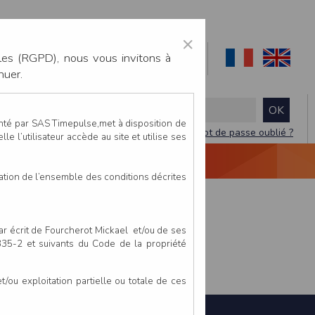
×
les (RGPD), nous vous invitons à
nuer.
enté par SAS Timepulse,met à disposition de
Mot de passe oublié ?
le l’utilisateur accède au site et utilise ses
NTACTEZ-NOUS
DEVIS
VIDÉO LIVE
tation de l’ensemble des conditions décrites
par écrit de Fourcherot Mickael et/ou de ses
 335-2 et suivants du Code de la propriété
ou exploitation partielle ou totale de ces