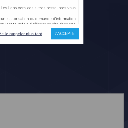
. Les liens vers ces autres ressources vous
ucune autorisation ou demande d’information
convient toutefois d’afficher ce site dans une
u’il estime non conforme à l’objet du site
J'ACCEPTE
Me le rappeler plus tard
es comme étant fiables.
rs typographiques.
n sur ce site.
ent avoir fait l’objet de mises à jour. En
teur en prend connaissance.
de l’utilisateur, qui assume la totalité des
ernier.
e l’interprétation ou de l’utilisation des
 événement hors du contrôle de l’EDITEUR, et
des services.
sions et des performances en terme de temps