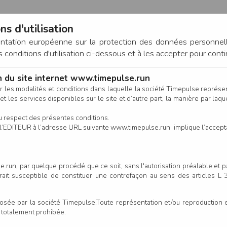
ns d'utilisation
entation européenne sur la protection des données personnel
onditions d'utilisation ci-dessous et à les accepter pour conti
on du site internet www.timepulse.run
CONNEXION
r les modalités et conditions dans laquelle la société Timepulse représ
t les services disponibles sur le site et d’autre part, la manière par laquel
CALENDRIER
RÉSULTATS
INSCRIPTION EN LIGNE
CO
u respect des présentes conditions.
 de l’EDITEUR à l’adresse URL suivante www.timepulse.run implique l’accep
.run, par quelque procédé que ce soit, sans l'autorisation préalable et 
serait susceptible de constituer une contrefaçon au sens des articles L
e par la société Timepulse.Toute représentation et/ou reproduction et/
t totalement prohibée.