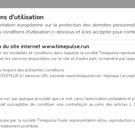
ns d'utilisation
entation européenne sur la protection des données personnel
onditions d'utilisation ci-dessous et à les accepter pour conti
on du site internet www.timepulse.run
CONNEXION
r les modalités et conditions dans laquelle la société Timepulse représ
t les services disponibles sur le site et d’autre part, la manière par laquel
CALENDRIER
RÉSULTATS
INSCRIPTION EN LIGNE
CO
u respect des présentes conditions.
 de l’EDITEUR à l’adresse URL suivante www.timepulse.run implique l’accep
.run, par quelque procédé que ce soit, sans l'autorisation préalable et 
serait susceptible de constituer une contrefaçon au sens des articles L
e par la société Timepulse.Toute représentation et/ou reproduction et/
t totalement prohibée.