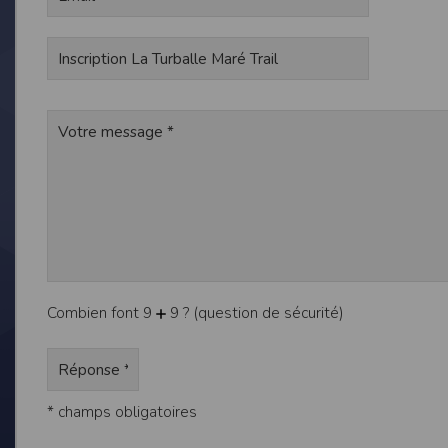
de réponse ou de qualité. Il n’est prévu auc
La responsabilité de l’éditeur ne saurait êtr
Par ailleurs, l’EDITEUR peut être amené à in
reconnaît et accepte que l’EDITEUR ne soit 
Modification des conditions d’util
L’EDITEUR se réserve la possibilité de modi
et/ou de son exploitation.
Règles d'usage d'Internet
L’utilisateur déclare accepter les caractéris
L’EDITEUR n’assume aucune responsabilité su
caractéristiques des données qui pourraient 
L’utilisateur reconnaît que les données ci
Combien font 9
9 ? (question de sécurité)
information jugée par l’utilisateur de nature 
L’utilisateur reconnaît que les données cir
L’utilisateur est seul responsable de l’usage
L’utilisateur reconnaît que l’EDITEUR ne di
L'éditeur informe que les utilisateurs du si
L'éditeur informe que les utilisateurs du
* champs obligatoires
calendrier du site.