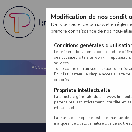
Modification de nos conditio
Dans le cadre de la nouvelle réglem
prendre connaissance de nos nouvelles c
Conditions générales d'utilisati
Le présent document a pour objet de défini
ses utilisateurs le site www.Timepulse.run, e
services.
ACCUEIL
PUCE ACTIVE
NOS SERVICES
Toute connexion au site est subordonnée a
Pour l’utilisateur, le simple accès au site
ci-après.
Propriété intellectuelle
La structure générale du site www.timepulse
partenaires est strictement interdite et 
intellectuelle.
La marque Timepulse est une marque déposé
marques, de quelque nature que ce soit, es