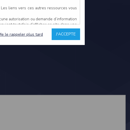
. Les liens vers ces autres ressources vous
ucune autorisation ou demande d’information
convient toutefois d’afficher ce site dans une
u’il estime non conforme à l’objet du site
J'ACCEPTE
Me le rappeler plus tard
es comme étant fiables.
rs typographiques.
n sur ce site.
ent avoir fait l’objet de mises à jour. En
teur en prend connaissance.
de l’utilisateur, qui assume la totalité des
ernier.
e l’interprétation ou de l’utilisation des
 événement hors du contrôle de l’EDITEUR, et
des services.
sions et des performances en terme de temps