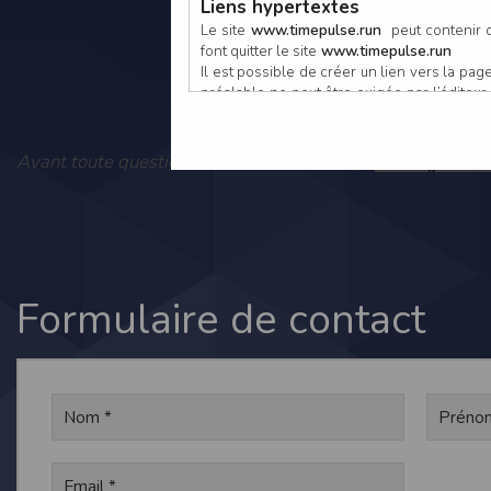
Liens hypertextes
Le site
www.timepulse.run
peut contenir d
font quitter le site
www.timepulse.run
Il est possible de créer un lien vers la p
préalable ne peut être exigée par l’éditeur à
nouvelle fenêtre du navigateur. Cependant
www.timepulse.run
Vous pouvez
Avant toute question, consultez notre FAQ :
Responsabilité de l’éditeur
Les informations et/ou documents figurant s
Toutefois, ces informations et/ou document
L’EDITEUR se réserve le droit de les corrig
Il est fortement recommandé de vérifier l’ex
Les informations et/ou documents disponib
particulier, ils peuvent avoir fait l’objet d
Formulaire de contact
L’utilisation des informations et/ou docume
conséquences pouvant en découler, sans que
L’EDITEUR ne pourra en aucun cas être ten
informations et/ou documents disponibles su
Accès au site
L’éditeur s’efforce de permettre l’accès au
sous réserve des éventuelles pannes et int
Par conséquent, l’EDITEUR ne peut garantir