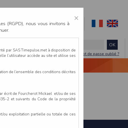
×
les (RGPD), nous vous invitons à
nuer.
enté par SAS Timepulse,met à disposition de
Mot de passe oublié ?
le l’utilisateur accède au site et utilise ses
NTACTEZ-NOUS
DEVIS
VIDÉO LIVE
tation de l’ensemble des conditions décrites
par écrit de Fourcherot Mickael et/ou de ses
 335-2 et suivants du Code de la propriété
ou exploitation partielle ou totale de ces