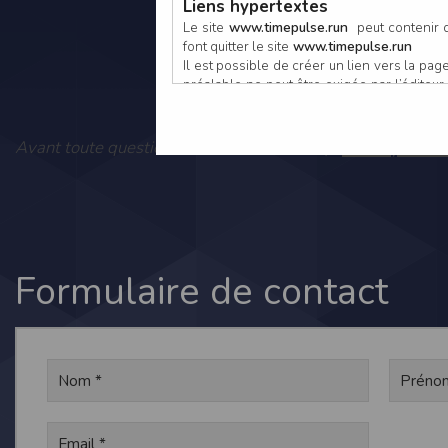
Liens hypertextes
Le site
www.timepulse.run
peut contenir d
font quitter le site
www.timepulse.run
Il est possible de créer un lien vers la p
préalable ne peut être exigée par l’éditeur à
nouvelle fenêtre du navigateur. Cependant
www.timepulse.run
Vous pouvez
Avant toute question, consultez notre FAQ :
Responsabilité de l’éditeur
Les informations et/ou documents figurant s
Toutefois, ces informations et/ou document
L’EDITEUR se réserve le droit de les corrig
Il est fortement recommandé de vérifier l’ex
Les informations et/ou documents disponib
particulier, ils peuvent avoir fait l’objet d
Formulaire de contact
L’utilisation des informations et/ou docume
conséquences pouvant en découler, sans que
L’EDITEUR ne pourra en aucun cas être ten
informations et/ou documents disponibles su
Accès au site
L’éditeur s’efforce de permettre l’accès au
sous réserve des éventuelles pannes et int
Par conséquent, l’EDITEUR ne peut garantir