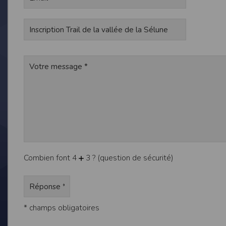
de réponse ou de qualité. Il n’est prévu auc
La responsabilité de l’éditeur ne saurait êtr
Par ailleurs, l’EDITEUR peut être amené à in
reconnaît et accepte que l’EDITEUR ne soit 
Modification des conditions d’util
L’EDITEUR se réserve la possibilité de modi
et/ou de son exploitation.
Règles d'usage d'Internet
L’utilisateur déclare accepter les caractéris
L’EDITEUR n’assume aucune responsabilité su
caractéristiques des données qui pourraient 
L’utilisateur reconnaît que les données ci
Combien font 4
3 ? (question de sécurité)
information jugée par l’utilisateur de nature 
L’utilisateur reconnaît que les données cir
L’utilisateur est seul responsable de l’usage
L’utilisateur reconnaît que l’EDITEUR ne di
L'éditeur informe que les utilisateurs du si
L'éditeur informe que les utilisateurs du
* champs obligatoires
calendrier du site.