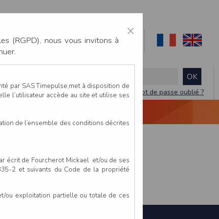
×
les (RGPD), nous vous invitons à
nuer.
enté par SAS Timepulse,met à disposition de
Mot de passe oublié ?
le l’utilisateur accède au site et utilise ses
NTACTEZ-NOUS
DEVIS
VIDÉO LIVE
tation de l’ensemble des conditions décrites
par écrit de Fourcherot Mickael et/ou de ses
 335-2 et suivants du Code de la propriété
ou exploitation partielle ou totale de ces