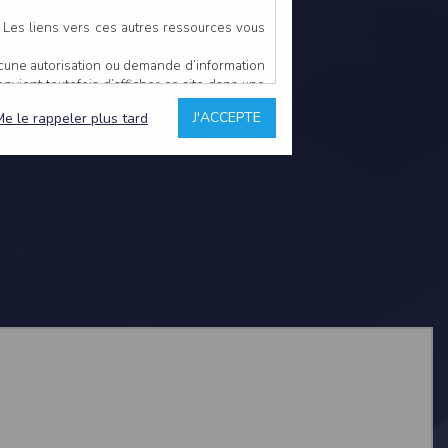
. Les liens vers ces autres ressources vous
ucune autorisation ou demande d’information
convient toutefois d’afficher ce site dans une
u’il estime non conforme à l’objet du site
J'ACCEPTE
Me le rappeler plus tard
es comme étant fiables.
rs typographiques.
n sur ce site.
ent avoir fait l’objet de mises à jour. En
teur en prend connaissance.
de l’utilisateur, qui assume la totalité des
ernier.
e l’interprétation ou de l’utilisation des
 événement hors du contrôle de l’EDITEUR, et
des services.
sions et des performances en terme de temps