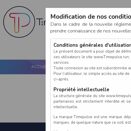
Modification de nos conditio
Dans le cadre de la nouvelle réglem
prendre connaissance de nos nouvelles c
Conditions générales d'utilisati
Le présent document a pour objet de défini
ses utilisateurs le site www.Timepulse.run, e
services.
ACCUEIL
PUCE ACTIVE
NOS SERVICES
Toute connexion au site est subordonnée a
Pour l’utilisateur, le simple accès au site
ci-après.
Propriété intellectuelle
La structure générale du site www.timepulse
partenaires est strictement interdite et 
intellectuelle.
La marque Timepulse est une marque déposé
marques, de quelque nature que ce soit, es