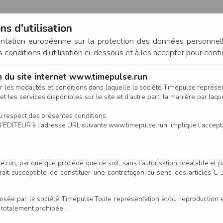
ns d'utilisation
entation européenne sur la protection des données personnel
onditions d'utilisation ci-dessous et à les accepter pour conti
on du site internet www.timepulse.run
CONNEXION
r les modalités et conditions dans laquelle la société Timepulse représ
t les services disponibles sur le site et d’autre part, la manière par laquel
CALENDRIER
RÉSULTATS
INSCRIPTION EN LIGNE
CO
u respect des présentes conditions.
 de l’EDITEUR à l’adresse URL suivante www.timepulse.run implique l’accep
.run, par quelque procédé que ce soit, sans l'autorisation préalable et 
serait susceptible de constituer une contrefaçon au sens des articles L
e par la société Timepulse.Toute représentation et/ou reproduction et/
t totalement prohibée.