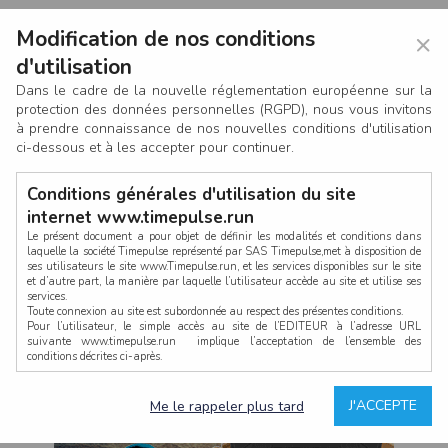
Modification de nos conditions
×
d'utilisation
Dans le cadre de la nouvelle réglementation européenne sur la
protection des données personnelles (RGPD), nous vous invitons
à prendre connaissance de nos nouvelles conditions d'utilisation
ci-dessous et à les accepter pour continuer.
Conditions générales d'utilisation du site
internet www.timepulse.run
Le présent document a pour objet de définir les modalités et conditions dans
laquelle la société Timepulse représenté par SAS Timepulse,met à disposition de
ses utilisateurs le site www.Timepulse.run, et les services disponibles sur le site
CONNEXION
et d’autre part, la manière par laquelle l’utilisateur accède au site et utilise ses
services.
Toute connexion au site est subordonnée au respect des présentes conditions.
Pour l’utilisateur, le simple accès au site de l’EDITEUR à l’adresse URL
suivante www.timepulse.run implique l’acceptation de l’ensemble des
conditions décrites ci-après.
Propriété intellectuelle
Mot de passe oublié ?
J'ACCEPTE
Me le rappeler plus tard
La structure générale du site www.timepulse.run, par quelque procédé que ce
soit, sans l'autorisation préalable et par écrit de Fourcherot Mickael et/ou de ses
partenaires est strictement interdite et serait susceptible de constituer une