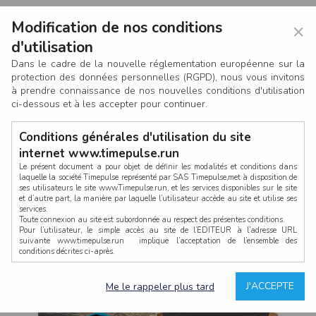
Modification de nos conditions
×
d'utilisation
Dans le cadre de la nouvelle réglementation européenne sur la
protection des données personnelles (RGPD), nous vous invitons
à prendre connaissance de nos nouvelles conditions d'utilisation
ci-dessous et à les accepter pour continuer.
Conditions générales d'utilisation du site
internet www.timepulse.run
Le présent document a pour objet de définir les modalités et conditions dans
laquelle la société Timepulse représenté par SAS Timepulse,met à disposition de
ses utilisateurs le site www.Timepulse.run, et les services disponibles sur le site
CONNEXION
et d’autre part, la manière par laquelle l’utilisateur accède au site et utilise ses
services.
Toute connexion au site est subordonnée au respect des présentes conditions.
Pour l’utilisateur, le simple accès au site de l’EDITEUR à l’adresse URL
suivante www.timepulse.run implique l’acceptation de l’ensemble des
conditions décrites ci-après.
Propriété intellectuelle
Mot de passe oublié ?
J'ACCEPTE
Me le rappeler plus tard
La structure générale du site www.timepulse.run, par quelque procédé que ce
soit, sans l'autorisation préalable et par écrit de Fourcherot Mickael et/ou de ses
partenaires est strictement interdite et serait susceptible de constituer une