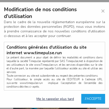
Modification de nos conditions
×
d'utilisation
Dans le cadre de la nouvelle réglementation européenne sur la
protection des données personnelles (RGPD), nous vous invitons
à prendre connaissance de nos nouvelles conditions d'utilisation
ci-dessous et à les accepter pour continuer.
Conditions générales d'utilisation du site
internet www.timepulse.run
Le présent document a pour objet de définir les modalités et conditions dans
laquelle la société Timepulse représenté par SAS Timepulse,met à disposition de
ses utilisateurs le site www.Timepulse.run, et les services disponibles sur le site
CONNEXION
et d’autre part, la manière par laquelle l’utilisateur accède au site et utilise ses
services.
Toute connexion au site est subordonnée au respect des présentes conditions.
Pour l’utilisateur, le simple accès au site de l’EDITEUR à l’adresse URL
suivante www.timepulse.run implique l’acceptation de l’ensemble des
conditions décrites ci-après.
Propriété intellectuelle
Mot de passe oublié ?
J'ACCEPTE
Me le rappeler plus tard
La structure générale du site www.timepulse.run, par quelque procédé que ce
soit, sans l'autorisation préalable et par écrit de Fourcherot Mickael et/ou de ses
partenaires est strictement interdite et serait susceptible de constituer une