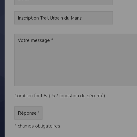
de réponse ou de qualité. Il n’est prévu auc
La responsabilité de l’éditeur ne saurait êtr
Par ailleurs, l’EDITEUR peut être amené à in
reconnaît et accepte que l’EDITEUR ne soit 
Modification des conditions d’util
L’EDITEUR se réserve la possibilité de modi
et/ou de son exploitation.
Règles d'usage d'Internet
L’utilisateur déclare accepter les caractéris
L’EDITEUR n’assume aucune responsabilité su
caractéristiques des données qui pourraient 
L’utilisateur reconnaît que les données ci
Combien font 8
5 ? (question de sécurité)
information jugée par l’utilisateur de nature 
L’utilisateur reconnaît que les données cir
L’utilisateur est seul responsable de l’usage
L’utilisateur reconnaît que l’EDITEUR ne di
L'éditeur informe que les utilisateurs du si
L'éditeur informe que les utilisateurs du
* champs obligatoires
calendrier du site.