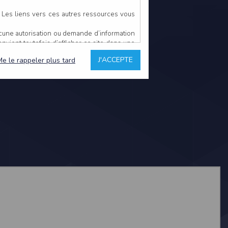
. Les liens vers ces autres ressources vous
ucune autorisation ou demande d’information
convient toutefois d’afficher ce site dans une
u’il estime non conforme à l’objet du site
J'ACCEPTE
Me le rappeler plus tard
es comme étant fiables.
rs typographiques.
n sur ce site.
ent avoir fait l’objet de mises à jour. En
teur en prend connaissance.
de l’utilisateur, qui assume la totalité des
ernier.
e l’interprétation ou de l’utilisation des
 événement hors du contrôle de l’EDITEUR, et
des services.
sions et des performances en terme de temps