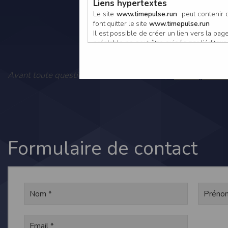
Liens hypertextes
Le site
www.timepulse.run
peut contenir d
font quitter le site
www.timepulse.run
Il est possible de créer un lien vers la p
préalable ne peut être exigée par l’éditeur à
nouvelle fenêtre du navigateur. Cependant
www.timepulse.run
Vous pouvez
Avant toute question, consultez notre FAQ :
Responsabilité de l’éditeur
Les informations et/ou documents figurant s
Toutefois, ces informations et/ou document
L’EDITEUR se réserve le droit de les corrig
Il est fortement recommandé de vérifier l’ex
Les informations et/ou documents disponib
particulier, ils peuvent avoir fait l’objet d
Formulaire de contact
L’utilisation des informations et/ou docume
conséquences pouvant en découler, sans que
L’EDITEUR ne pourra en aucun cas être ten
informations et/ou documents disponibles su
Accès au site
L’éditeur s’efforce de permettre l’accès au
sous réserve des éventuelles pannes et int
Par conséquent, l’EDITEUR ne peut garantir