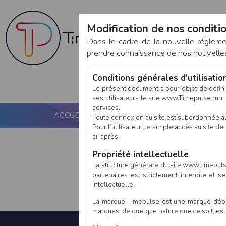
Modification de nos conditio
Dans le cadre de la nouvelle réglem
prendre connaissance de nos nouvelles c
Conditions générales d'utilisati
Le présent document a pour objet de défini
ses utilisateurs le site www.Timepulse.run, e
services.
ACCUEIL
PUCE ACTIVE
NOS SERVICES
Toute connexion au site est subordonnée a
Pour l’utilisateur, le simple accès au site
ci-après.
Propriété intellectuelle
La structure générale du site www.timepulse
partenaires est strictement interdite et 
intellectuelle.
La marque Timepulse est une marque déposé
marques, de quelque nature que ce soit, es