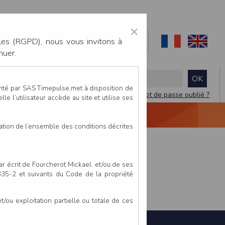
×
les (RGPD), nous vous invitons à
nuer.
enté par SAS Timepulse,met à disposition de
Mot de passe oublié ?
le l’utilisateur accède au site et utilise ses
NTACTEZ-NOUS
DEVIS
VIDÉO LIVE
tation de l’ensemble des conditions décrites
par écrit de Fourcherot Mickael et/ou de ses
 335-2 et suivants du Code de la propriété
ou exploitation partielle ou totale de ces