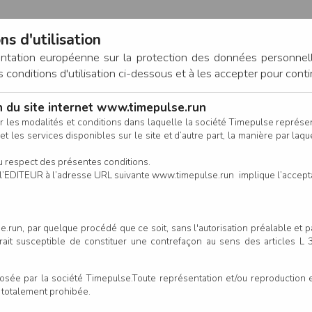
ns d'utilisation
entation européenne sur la protection des données personnel
onditions d'utilisation ci-dessous et à les accepter pour conti
on du site internet www.timepulse.run
CONNEXION
r les modalités et conditions dans laquelle la société Timepulse représ
t les services disponibles sur le site et d’autre part, la manière par laquel
CALENDRIER
RÉSULTATS
INSCRIPTION EN LIGNE
CO
u respect des présentes conditions.
 de l’EDITEUR à l’adresse URL suivante www.timepulse.run implique l’accep
.run, par quelque procédé que ce soit, sans l'autorisation préalable et 
serait susceptible de constituer une contrefaçon au sens des articles L
e par la société Timepulse.Toute représentation et/ou reproduction et/
t totalement prohibée.