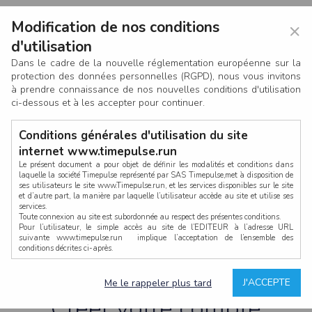
Modification de nos conditions
×
d'utilisation
Dans le cadre de la nouvelle réglementation européenne sur la
protection des données personnelles (RGPD), nous vous invitons
à prendre connaissance de nos nouvelles conditions d'utilisation
ci-dessous et à les accepter pour continuer.
Conditions générales d'utilisation du site
internet www.timepulse.run
Le présent document a pour objet de définir les modalités et conditions dans
laquelle la société Timepulse représenté par SAS Timepulse,met à disposition de
ses utilisateurs le site www.Timepulse.run, et les services disponibles sur le site
CONNEXION
et d’autre part, la manière par laquelle l’utilisateur accède au site et utilise ses
services.
Toute connexion au site est subordonnée au respect des présentes conditions.
Pour l’utilisateur, le simple accès au site de l’EDITEUR à l’adresse URL
suivante www.timepulse.run implique l’acceptation de l’ensemble des
conditions décrites ci-après.
Propriété intellectuelle
Mot de passe oublié ?
J'ACCEPTE
Me le rappeler plus tard
La structure générale du site www.timepulse.run, par quelque procédé que ce
soit, sans l'autorisation préalable et par écrit de Fourcherot Mickael et/ou de ses
Créer votre compte
partenaires est strictement interdite et serait susceptible de constituer une