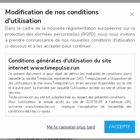
Modification de nos conditions
×
d'utilisation
Dans le cadre de la nouvelle réglementation européenne sur la
protection des données personnelles (RGPD), nous vous invitons
à prendre connaissance de nos nouvelles conditions d'utilisation
ci-dessous et à les accepter pour continuer.
Conditions générales d'utilisation du site
internet www.timepulse.run
Le présent document a pour objet de définir les modalités et conditions dans
laquelle la société Timepulse représenté par SAS Timepulse,met à disposition de
ses utilisateurs le site www.Timepulse.run, et les services disponibles sur le site
CONNEXION
et d’autre part, la manière par laquelle l’utilisateur accède au site et utilise ses
services.
Toute connexion au site est subordonnée au respect des présentes conditions.
Pour l’utilisateur, le simple accès au site de l’EDITEUR à l’adresse URL
suivante www.timepulse.run implique l’acceptation de l’ensemble des
conditions décrites ci-après.
Propriété intellectuelle
Mot de passe oublié ?
J'ACCEPTE
Me le rappeler plus tard
La structure générale du site www.timepulse.run, par quelque procédé que ce
soit, sans l'autorisation préalable et par écrit de Fourcherot Mickael et/ou de ses
partenaires est strictement interdite et serait susceptible de constituer une
RETOUR À L'ÉVÈNEMENT