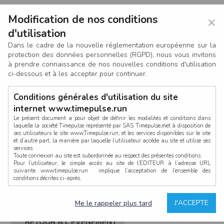
Modification de nos conditions
×
d'utilisation
Dans le cadre de la nouvelle réglementation européenne sur la
protection des données personnelles (RGPD), nous vous invitons
à prendre connaissance de nos nouvelles conditions d'utilisation
ci-dessous et à les accepter pour continuer.
Conditions générales d'utilisation du site
internet www.timepulse.run
Le présent document a pour objet de définir les modalités et conditions dans
laquelle la société Timepulse représenté par SAS Timepulse,met à disposition de
ses utilisateurs le site www.Timepulse.run, et les services disponibles sur le site
CONNEXION
et d’autre part, la manière par laquelle l’utilisateur accède au site et utilise ses
services.
Toute connexion au site est subordonnée au respect des présentes conditions.
Pour l’utilisateur, le simple accès au site de l’EDITEUR à l’adresse URL
suivante www.timepulse.run implique l’acceptation de l’ensemble des
conditions décrites ci-après.
Propriété intellectuelle
Mot de passe oublié ?
J'ACCEPTE
Me le rappeler plus tard
La structure générale du site www.timepulse.run, par quelque procédé que ce
soit, sans l'autorisation préalable et par écrit de Fourcherot Mickael et/ou de ses
partenaires est strictement interdite et serait susceptible de constituer une
RETOUR À L'ÉVÈNEMENT