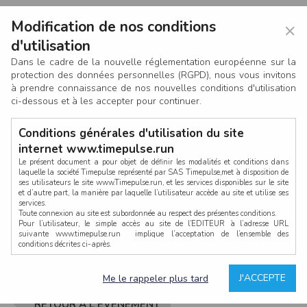
Modification de nos conditions
×
d'utilisation
Dans le cadre de la nouvelle réglementation européenne sur la
protection des données personnelles (RGPD), nous vous invitons
à prendre connaissance de nos nouvelles conditions d'utilisation
ci-dessous et à les accepter pour continuer.
Conditions générales d'utilisation du site
internet www.timepulse.run
Le présent document a pour objet de définir les modalités et conditions dans
laquelle la société Timepulse représenté par SAS Timepulse,met à disposition de
ses utilisateurs le site www.Timepulse.run, et les services disponibles sur le site
CONNEXION
et d’autre part, la manière par laquelle l’utilisateur accède au site et utilise ses
services.
Toute connexion au site est subordonnée au respect des présentes conditions.
Pour l’utilisateur, le simple accès au site de l’EDITEUR à l’adresse URL
suivante www.timepulse.run implique l’acceptation de l’ensemble des
conditions décrites ci-après.
Propriété intellectuelle
Mot de passe oublié ?
J'ACCEPTE
Me le rappeler plus tard
La structure générale du site www.timepulse.run, par quelque procédé que ce
soit, sans l'autorisation préalable et par écrit de Fourcherot Mickael et/ou de ses
partenaires est strictement interdite et serait susceptible de constituer une
RETOUR À L'ÉVÈNEMENT