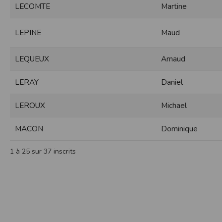
LECOMTE
Martine
Sécurisation des données
Les données sont hébergées par l'héberge
LEPINE
Maud
Toutes les communications entre votre navig
Par ailleurs, les mots de passe ne sont 
sécurisation des mots de passe. Enfin, les c
LEQUEUX
Arnaud
Paramétrer votre navigateur int
Vous pouvez à tout moment choisir de désa
LERAY
Daniel
comme par exemple et sans être exhaustif
encore la perte de vos préférences sur cer
LEROUX
Michael
Afin de gérer les cookies au plus près de v
MACON
Dominique
Internet Explorer
Dans Internet Explorer, cliquez sur le bout
1 à 25 sur 37 inscrits
Sous l'onglet
Général
, sous
Historique de n
Cliquez sur le bouton
Afficher les fichiers
.
Firefox
Allez dans l'onglet
Outils du navigateur
puis
Dans la fenêtre qui s'affiche, choisissez
Vie
Safari