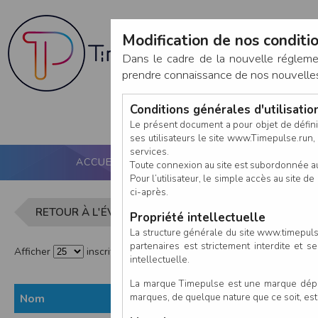
Modification de nos conditio
Dans le cadre de la nouvelle réglem
prendre connaissance de nos nouvelles c
Conditions générales d'utilisati
Le présent document a pour objet de défini
ses utilisateurs le site www.Timepulse.run, e
services.
ACCUEIL
PUCE ACTIVE
NOS SERVICES
Toute connexion au site est subordonnée a
Pour l’utilisateur, le simple accès au site
ci-après.
Liste des i
RETOUR À L'ÉVÈNEMENT
Propriété intellectuelle
La structure générale du site www.timepulse
partenaires est strictement interdite et 
Afficher
inscrits par page
intellectuelle.
La marque Timepulse est une marque déposé
marques, de quelque nature que ce soit, es
Nom
Prénom