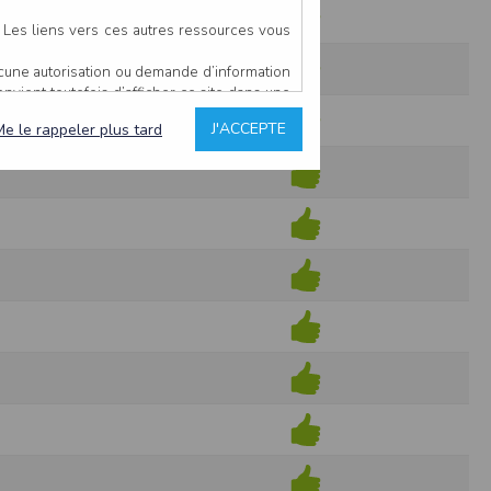
*
. Les liens vers ces autres ressources vous
ucune autorisation ou demande d’information
convient toutefois d’afficher ce site dans une
u’il estime non conforme à l’objet du site
J'ACCEPTE
Me le rappeler plus tard
es comme étant fiables.
rs typographiques.
n sur ce site.
ent avoir fait l’objet de mises à jour. En
teur en prend connaissance.
de l’utilisateur, qui assume la totalité des
ernier.
e l’interprétation ou de l’utilisation des
 événement hors du contrôle de l’EDITEUR, et
des services.
sions et des performances en terme de temps