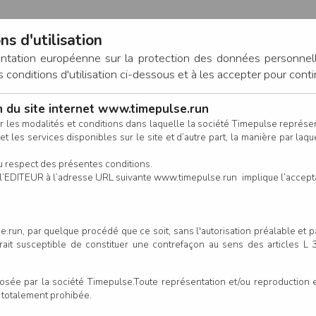
ns d'utilisation
entation européenne sur la protection des données personnel
onditions d'utilisation ci-dessous et à les accepter pour conti
on du site internet www.timepulse.run
CONNEXION
r les modalités et conditions dans laquelle la société Timepulse représ
t les services disponibles sur le site et d’autre part, la manière par laquel
CALENDRIER
RÉSULTATS
INSCRIPTION EN LIGNE
CO
u respect des présentes conditions.
 de l’EDITEUR à l’adresse URL suivante www.timepulse.run implique l’accep
nscrits - Course pédestre 20 k
.run, par quelque procédé que ce soit, sans l'autorisation préalable et 
serait susceptible de constituer une contrefaçon au sens des articles L
Colonne
e par la société Timepulse.Toute représentation et/ou reproduction et/
t totalement prohibée.
Club/Asso.