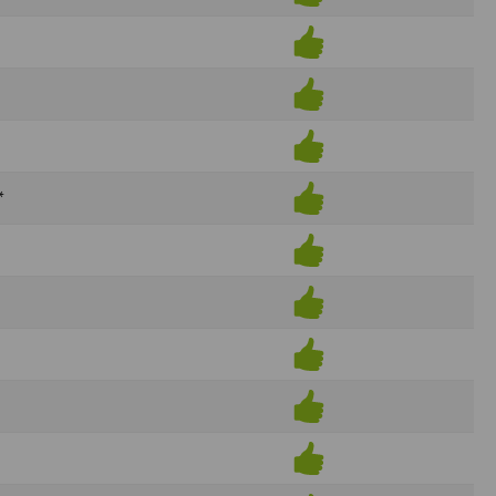
ens électronique ou téléphonique.
rvices.
e tout sans droit à indemnités. L’utilisateur
uler pour l’utilisateur ou tout tiers.
n afin de les adapter aux évolutions du site
*
elque forme que ce soit sur la nature et les
ements éventuels. La communication de toute
otégées par un droit de propriété.
sur Internet
e l'éditeur
t à participer à des épreuves inscrites au