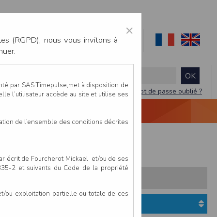
×
les (RGPD), nous vous invitons à
nuer.
enté par SAS Timepulse,met à disposition de
Mot de passe oublié ?
le l’utilisateur accède au site et utilise ses
NTACTEZ-NOUS
DEVIS
VIDÉO LIVE
tation de l’ensemble des conditions décrites
m
Course pédestre 20 km
par écrit de Fourcherot Mickael et/ou de ses
 335-2 et suivants du Code de la propriété
s:
Pays
Club
ou exploitation partielle ou totale de ces
Etat du dossier