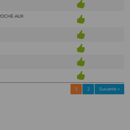
pr.xml
 ROCHE AUX
 avant qu’elles ne transitent sur le réseau.
n utilisant les dernières technologies de
i n’est pas accessible depuis l’extérieur.
ience sur notre site peut en être affectée
ossibilité d'accéder à certaines pages ou
te de la finalité des cookies.
1
2
Suivante »