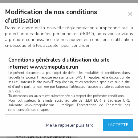
Modification de nos conditions
×
d'utilisation
Dans le cadre de la nouvelle réglementation européenne sur la
protection des données personnelles (RGPD), nous vous invitons
à prendre connaissance de nos nouvelles conditions d'utilisation
ci-dessous et à les accepter pour continuer.
Conditions générales d'utilisation du site
internet www.timepulse.run
Le présent document a pour objet de définir les modalités et conditions dans
laquelle la société Timepulse représenté par SAS Timepulse,met à disposition de
ses utilisateurs le site www.Timepulse.run, et les services disponibles sur le site
CONNEXION
et d’autre part, la manière par laquelle l’utilisateur accède au site et utilise ses
services.
Toute connexion au site est subordonnée au respect des présentes conditions.
Pour l’utilisateur, le simple accès au site de l’EDITEUR à l’adresse URL
suivante www.timepulse.run implique l’acceptation de l’ensemble des
conditions décrites ci-après.
Propriété intellectuelle
Mot de passe oublié ?
J'ACCEPTE
Me le rappeler plus tard
La structure générale du site www.timepulse.run, par quelque procédé que ce
soit, sans l'autorisation préalable et par écrit de Fourcherot Mickael et/ou de ses
partenaires est strictement interdite et serait susceptible de constituer une
RETOUR À L'ÉVÈNEMENT