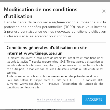
Modification de nos conditions
×
d'utilisation
Dans le cadre de la nouvelle réglementation européenne sur la
protection des données personnelles (RGPD), nous vous invitons
à prendre connaissance de nos nouvelles conditions d'utilisation
ci-dessous et à les accepter pour continuer.
Conditions générales d'utilisation du site
internet www.timepulse.run
Le présent document a pour objet de définir les modalités et conditions dans
laquelle la société Timepulse représenté par SAS Timepulse,met à disposition de
ses utilisateurs le site www.Timepulse.run, et les services disponibles sur le site
CONNEXION
et d’autre part, la manière par laquelle l’utilisateur accède au site et utilise ses
services.
Toute connexion au site est subordonnée au respect des présentes conditions.
Pour l’utilisateur, le simple accès au site de l’EDITEUR à l’adresse URL
suivante www.timepulse.run implique l’acceptation de l’ensemble des
conditions décrites ci-après.
Propriété intellectuelle
Mot de passe oublié ?
J'ACCEPTE
Me le rappeler plus tard
La structure générale du site www.timepulse.run, par quelque procédé que ce
soit, sans l'autorisation préalable et par écrit de Fourcherot Mickael et/ou de ses
partenaires est strictement interdite et serait susceptible de constituer une
RETOUR À L'ÉVÈNEMENT