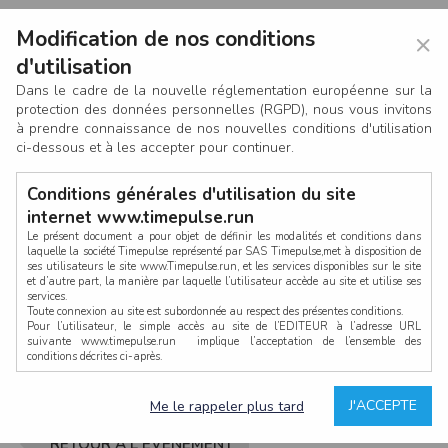
Modification de nos conditions
×
d'utilisation
Dans le cadre de la nouvelle réglementation européenne sur la
protection des données personnelles (RGPD), nous vous invitons
à prendre connaissance de nos nouvelles conditions d'utilisation
ci-dessous et à les accepter pour continuer.
Conditions générales d'utilisation du site
internet www.timepulse.run
Le présent document a pour objet de définir les modalités et conditions dans
laquelle la société Timepulse représenté par SAS Timepulse,met à disposition de
ses utilisateurs le site www.Timepulse.run, et les services disponibles sur le site
CONNEXION
et d’autre part, la manière par laquelle l’utilisateur accède au site et utilise ses
services.
Toute connexion au site est subordonnée au respect des présentes conditions.
Pour l’utilisateur, le simple accès au site de l’EDITEUR à l’adresse URL
suivante www.timepulse.run implique l’acceptation de l’ensemble des
conditions décrites ci-après.
Propriété intellectuelle
Mot de passe oublié ?
J'ACCEPTE
Me le rappeler plus tard
La structure générale du site www.timepulse.run, par quelque procédé que ce
soit, sans l'autorisation préalable et par écrit de Fourcherot Mickael et/ou de ses
partenaires est strictement interdite et serait susceptible de constituer une
RETOUR À L'ÉVÈNEMENT