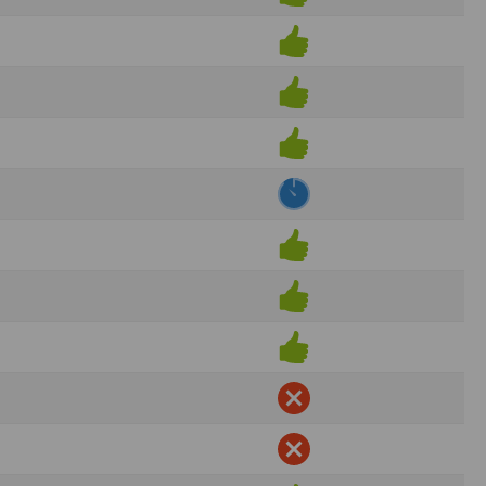
ens électronique ou téléphonique.
rvices.
e tout sans droit à indemnités. L’utilisateur
uler pour l’utilisateur ou tout tiers.
n afin de les adapter aux évolutions du site
elque forme que ce soit sur la nature et les
ements éventuels. La communication de toute
otégées par un droit de propriété.
sur Internet
e l'éditeur
t à participer à des épreuves inscrites au