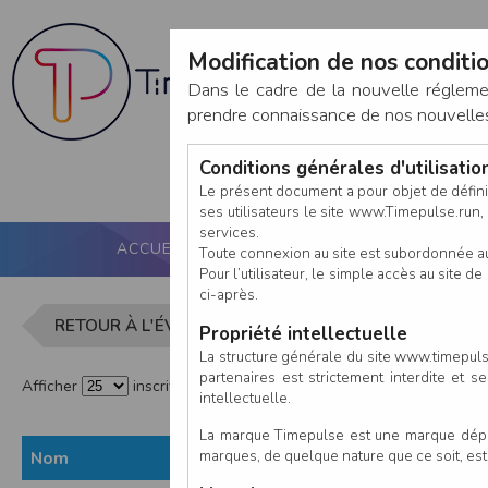
Modification de nos conditio
Dans le cadre de la nouvelle réglem
prendre connaissance de nos nouvelles c
Conditions générales d'utilisati
Le présent document a pour objet de défini
ses utilisateurs le site www.Timepulse.run, e
services.
ACCUEIL
PUCE ACTIVE
NOS SERVICES
Toute connexion au site est subordonnée a
Pour l’utilisateur, le simple accès au site
ci-après.
Liste des 
RETOUR À L'ÉVÈNEMENT
Propriété intellectuelle
La structure générale du site www.timepulse
partenaires est strictement interdite et 
Afficher
inscrits par page
intellectuelle.
La marque Timepulse est une marque déposé
marques, de quelque nature que ce soit, es
Nom
Prénom