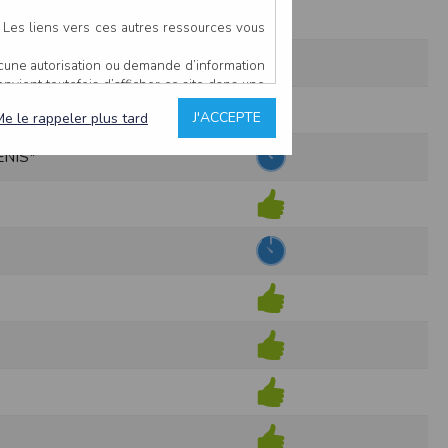
. Les liens vers ces autres ressources vous
ucune autorisation ou demande d’information
convient toutefois d’afficher ce site dans une
u’il estime non conforme à l’objet du site
J'ACCEPTE
Me le rappeler plus tard
ENIS*
es comme étant fiables.
rs typographiques.
n sur ce site.
ent avoir fait l’objet de mises à jour. En
teur en prend connaissance.
de l’utilisateur, qui assume la totalité des
ernier.
e l’interprétation ou de l’utilisation des
 événement hors du contrôle de l’EDITEUR, et
des services.
sions et des performances en terme de temps