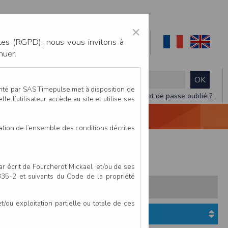
×
les (RGPD), nous vous invitons à
nuer.
enté par SAS Timepulse,met à disposition de
Mot de passe oublié ?
le l’utilisateur accède au site et utilise ses
NTACTEZ-NOUS
DEVIS
VIDÉO LIVE
tation de l’ensemble des conditions décrites
m
COURSE NATURE: 9km
par écrit de Fourcherot Mickael et/ou de ses
 335-2 et suivants du Code de la propriété
s:
Pays
Club
ou exploitation partielle ou totale de ces
Etat du dossier