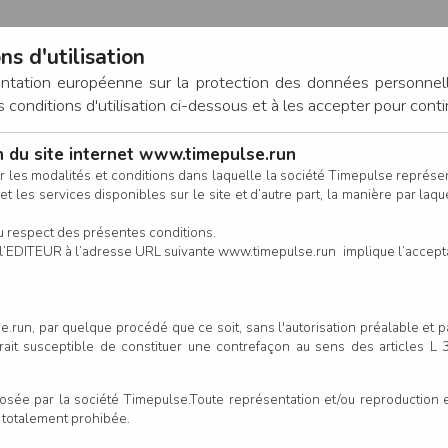
ns d'utilisation
entation européenne sur la protection des données personnel
onditions d'utilisation ci-dessous et à les accepter pour conti
on du site internet www.timepulse.run
CONNEXION
r les modalités et conditions dans laquelle la société Timepulse représ
t les services disponibles sur le site et d’autre part, la manière par laquel
CALENDRIER
RÉSULTATS
INSCRIPTION EN LIGNE
CO
u respect des présentes conditions.
 de l’EDITEUR à l’adresse URL suivante www.timepulse.run implique l’accep
inscrits - COURSE NATURE: 9k
.run, par quelque procédé que ce soit, sans l'autorisation préalable et 
serait susceptible de constituer une contrefaçon au sens des articles L
Colonne
e par la société Timepulse.Toute représentation et/ou reproduction et/
t totalement prohibée.
Club/Asso.