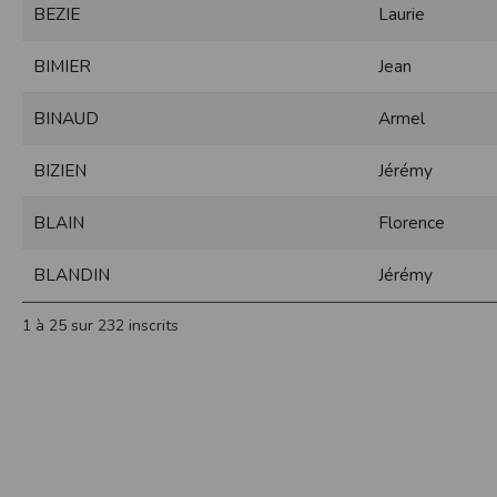
BEZIE
Laurie
Sécurisation des données
Les données sont hébergées par l'héberge
BIMIER
Jean
Toutes les communications entre votre navig
Par ailleurs, les mots de passe ne sont 
BINAUD
Armel
sécurisation des mots de passe. Enfin, les c
Paramétrer votre navigateur int
BIZIEN
Jérémy
Vous pouvez à tout moment choisir de désa
comme par exemple et sans être exhaustif
BLAIN
Florence
encore la perte de vos préférences sur cer
Afin de gérer les cookies au plus près de v
BLANDIN
Jérémy
Internet Explorer
Dans Internet Explorer, cliquez sur le bout
1 à 25 sur 232 inscrits
Sous l'onglet
Général
, sous
Historique de n
Cliquez sur le bouton
Afficher les fichiers
.
Firefox
Allez dans l'onglet
Outils du navigateur
puis
Dans la fenêtre qui s'affiche, choisissez
Vie
Safari