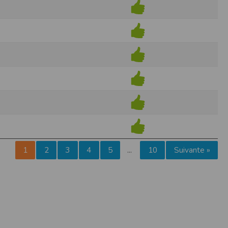
pr.xml
 avant qu’elles ne transitent sur le réseau.
n utilisant les dernières technologies de
i n’est pas accessible depuis l’extérieur.
ience sur notre site peut en être affectée
ossibilité d'accéder à certaines pages ou
te de la finalité des cookies.
1
2
3
4
5
10
Suivante »
…