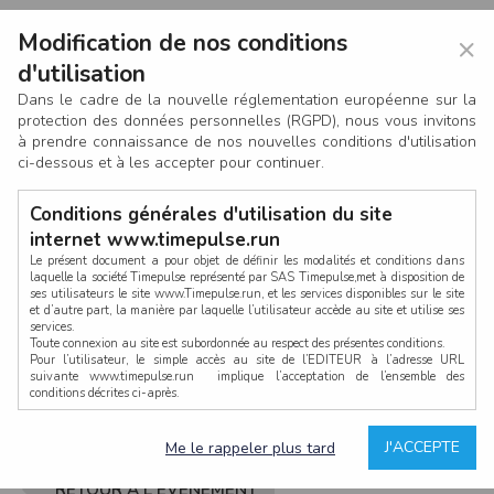
Modification de nos conditions
×
d'utilisation
Dans le cadre de la nouvelle réglementation européenne sur la
protection des données personnelles (RGPD), nous vous invitons
à prendre connaissance de nos nouvelles conditions d'utilisation
ci-dessous et à les accepter pour continuer.
Conditions générales d'utilisation du site
internet www.timepulse.run
Le présent document a pour objet de définir les modalités et conditions dans
laquelle la société Timepulse représenté par SAS Timepulse,met à disposition de
ses utilisateurs le site www.Timepulse.run, et les services disponibles sur le site
CONNEXION
et d’autre part, la manière par laquelle l’utilisateur accède au site et utilise ses
services.
Toute connexion au site est subordonnée au respect des présentes conditions.
Pour l’utilisateur, le simple accès au site de l’EDITEUR à l’adresse URL
suivante www.timepulse.run implique l’acceptation de l’ensemble des
conditions décrites ci-après.
Propriété intellectuelle
Mot de passe oublié ?
J'ACCEPTE
Me le rappeler plus tard
La structure générale du site www.timepulse.run, par quelque procédé que ce
soit, sans l'autorisation préalable et par écrit de Fourcherot Mickael et/ou de ses
partenaires est strictement interdite et serait susceptible de constituer une
RETOUR À L'ÉVÈNEMENT