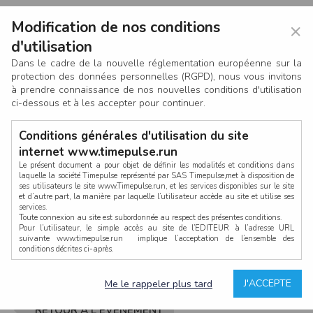
Modification de nos conditions
×
d'utilisation
Dans le cadre de la nouvelle réglementation européenne sur la
protection des données personnelles (RGPD), nous vous invitons
à prendre connaissance de nos nouvelles conditions d'utilisation
ci-dessous et à les accepter pour continuer.
Conditions générales d'utilisation du site
internet www.timepulse.run
Le présent document a pour objet de définir les modalités et conditions dans
laquelle la société Timepulse représenté par SAS Timepulse,met à disposition de
ses utilisateurs le site www.Timepulse.run, et les services disponibles sur le site
CONNEXION
et d’autre part, la manière par laquelle l’utilisateur accède au site et utilise ses
services.
Toute connexion au site est subordonnée au respect des présentes conditions.
Pour l’utilisateur, le simple accès au site de l’EDITEUR à l’adresse URL
suivante www.timepulse.run implique l’acceptation de l’ensemble des
conditions décrites ci-après.
Propriété intellectuelle
Mot de passe oublié ?
J'ACCEPTE
Me le rappeler plus tard
La structure générale du site www.timepulse.run, par quelque procédé que ce
soit, sans l'autorisation préalable et par écrit de Fourcherot Mickael et/ou de ses
partenaires est strictement interdite et serait susceptible de constituer une
RETOUR À L'ÉVÈNEMENT