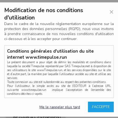
Modification de nos conditions
×
d'utilisation
Dans le cadre de la nouvelle réglementation européenne sur la
protection des données personnelles (RGPD), nous vous invitons
à prendre connaissance de nos nouvelles conditions d'utilisation
ci-dessous et à les accepter pour continuer.
Conditions générales d'utilisation du site
internet www.timepulse.run
Le présent document a pour objet de définir les modalités et conditions dans
laquelle la société Timepulse représenté par SAS Timepulse,met à disposition de
ses utilisateurs le site www.Timepulse.run, et les services disponibles sur le site
CONNEXION
et d’autre part, la manière par laquelle l’utilisateur accède au site et utilise ses
services.
Toute connexion au site est subordonnée au respect des présentes conditions.
Pour l’utilisateur, le simple accès au site de l’EDITEUR à l’adresse URL
suivante www.timepulse.run implique l’acceptation de l’ensemble des
conditions décrites ci-après.
Propriété intellectuelle
Mot de passe oublié ?
J'ACCEPTE
Me le rappeler plus tard
La structure générale du site www.timepulse.run, par quelque procédé que ce
soit, sans l'autorisation préalable et par écrit de Fourcherot Mickael et/ou de ses
partenaires est strictement interdite et serait susceptible de constituer une
RETOUR À L'ÉVÈNEMENT