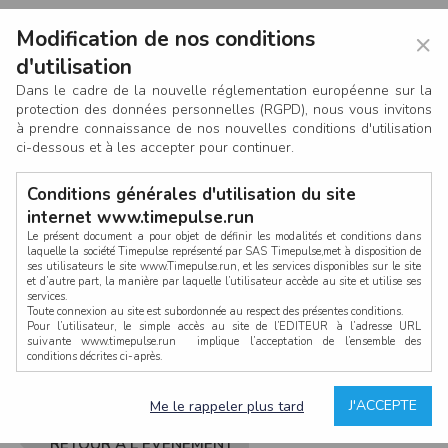
Modification de nos conditions
×
d'utilisation
Dans le cadre de la nouvelle réglementation européenne sur la
protection des données personnelles (RGPD), nous vous invitons
à prendre connaissance de nos nouvelles conditions d'utilisation
ci-dessous et à les accepter pour continuer.
Conditions générales d'utilisation du site
internet www.timepulse.run
Le présent document a pour objet de définir les modalités et conditions dans
laquelle la société Timepulse représenté par SAS Timepulse,met à disposition de
ses utilisateurs le site www.Timepulse.run, et les services disponibles sur le site
CONNEXION
et d’autre part, la manière par laquelle l’utilisateur accède au site et utilise ses
services.
Toute connexion au site est subordonnée au respect des présentes conditions.
Pour l’utilisateur, le simple accès au site de l’EDITEUR à l’adresse URL
suivante www.timepulse.run implique l’acceptation de l’ensemble des
conditions décrites ci-après.
Propriété intellectuelle
Mot de passe oublié ?
J'ACCEPTE
Me le rappeler plus tard
La structure générale du site www.timepulse.run, par quelque procédé que ce
soit, sans l'autorisation préalable et par écrit de Fourcherot Mickael et/ou de ses
partenaires est strictement interdite et serait susceptible de constituer une
RETOUR À L'ÉVÈNEMENT