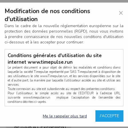
Modification de nos conditions
×
d'utilisation
Dans le cadre de la nouvelle réglementation européenne sur la
protection des données personnelles (RGPD), nous vous invitons
à prendre connaissance de nos nouvelles conditions d'utilisation
ci-dessous et à les accepter pour continuer.
Conditions générales d'utilisation du site
internet www.timepulse.run
Le présent document a pour objet de définir les modalités et conditions dans
laquelle la société Timepulse représenté par SAS Timepulse,met à disposition de
ses utilisateurs le site www.Timepulse.run, et les services disponibles sur le site
CONNEXION
et d’autre part, la manière par laquelle l’utilisateur accède au site et utilise ses
services.
Toute connexion au site est subordonnée au respect des présentes conditions.
Pour l’utilisateur, le simple accès au site de l’EDITEUR à l’adresse URL
suivante www.timepulse.run implique l’acceptation de l’ensemble des
conditions décrites ci-après.
Propriété intellectuelle
Mot de passe oublié ?
J'ACCEPTE
Me le rappeler plus tard
La structure générale du site www.timepulse.run, par quelque procédé que ce
soit, sans l'autorisation préalable et par écrit de Fourcherot Mickael et/ou de ses
partenaires est strictement interdite et serait susceptible de constituer une
RETOUR À L'ÉVÈNEMENT