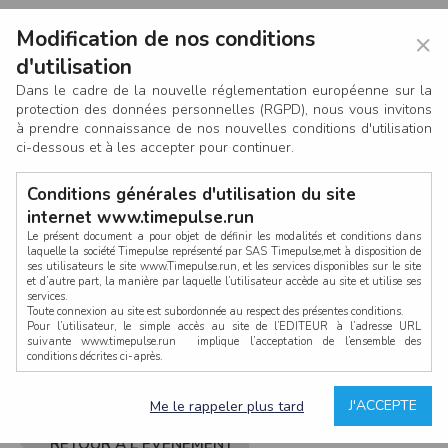
Modification de nos conditions
×
d'utilisation
Dans le cadre de la nouvelle réglementation européenne sur la
protection des données personnelles (RGPD), nous vous invitons
à prendre connaissance de nos nouvelles conditions d'utilisation
ci-dessous et à les accepter pour continuer.
Conditions générales d'utilisation du site
internet www.timepulse.run
Le présent document a pour objet de définir les modalités et conditions dans
laquelle la société Timepulse représenté par SAS Timepulse,met à disposition de
ses utilisateurs le site www.Timepulse.run, et les services disponibles sur le site
CONNEXION
et d’autre part, la manière par laquelle l’utilisateur accède au site et utilise ses
services.
Toute connexion au site est subordonnée au respect des présentes conditions.
Pour l’utilisateur, le simple accès au site de l’EDITEUR à l’adresse URL
suivante www.timepulse.run implique l’acceptation de l’ensemble des
conditions décrites ci-après.
Propriété intellectuelle
Mot de passe oublié ?
J'ACCEPTE
Me le rappeler plus tard
La structure générale du site www.timepulse.run, par quelque procédé que ce
soit, sans l'autorisation préalable et par écrit de Fourcherot Mickael et/ou de ses
partenaires est strictement interdite et serait susceptible de constituer une
RETOUR À L'ÉVÈNEMENT