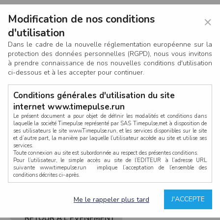
Modification de nos conditions
×
d'utilisation
Dans le cadre de la nouvelle réglementation européenne sur la
protection des données personnelles (RGPD), nous vous invitons
à prendre connaissance de nos nouvelles conditions d'utilisation
ci-dessous et à les accepter pour continuer.
Conditions générales d'utilisation du site
internet www.timepulse.run
Le présent document a pour objet de définir les modalités et conditions dans
laquelle la société Timepulse représenté par SAS Timepulse,met à disposition de
ses utilisateurs le site www.Timepulse.run, et les services disponibles sur le site
CONNEXION
et d’autre part, la manière par laquelle l’utilisateur accède au site et utilise ses
services.
Toute connexion au site est subordonnée au respect des présentes conditions.
Pour l’utilisateur, le simple accès au site de l’EDITEUR à l’adresse URL
suivante www.timepulse.run implique l’acceptation de l’ensemble des
conditions décrites ci-après.
Propriété intellectuelle
Mot de passe oublié ?
J'ACCEPTE
Me le rappeler plus tard
La structure générale du site www.timepulse.run, par quelque procédé que ce
soit, sans l'autorisation préalable et par écrit de Fourcherot Mickael et/ou de ses
partenaires est strictement interdite et serait susceptible de constituer une
RETOUR À L'ÉVÈNEMENT