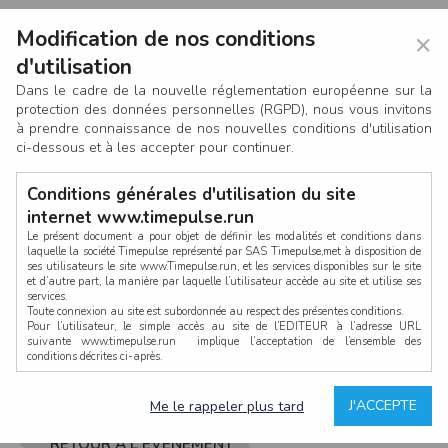
Modification de nos conditions
×
d'utilisation
Dans le cadre de la nouvelle réglementation européenne sur la
protection des données personnelles (RGPD), nous vous invitons
à prendre connaissance de nos nouvelles conditions d'utilisation
ci-dessous et à les accepter pour continuer.
Conditions générales d'utilisation du site
internet www.timepulse.run
Le présent document a pour objet de définir les modalités et conditions dans
laquelle la société Timepulse représenté par SAS Timepulse,met à disposition de
ses utilisateurs le site www.Timepulse.run, et les services disponibles sur le site
CONNEXION
et d’autre part, la manière par laquelle l’utilisateur accède au site et utilise ses
services.
Toute connexion au site est subordonnée au respect des présentes conditions.
Pour l’utilisateur, le simple accès au site de l’EDITEUR à l’adresse URL
suivante www.timepulse.run implique l’acceptation de l’ensemble des
conditions décrites ci-après.
Propriété intellectuelle
Mot de passe oublié ?
J'ACCEPTE
Me le rappeler plus tard
La structure générale du site www.timepulse.run, par quelque procédé que ce
soit, sans l'autorisation préalable et par écrit de Fourcherot Mickael et/ou de ses
partenaires est strictement interdite et serait susceptible de constituer une
RETOUR À L'ÉVÈNEMENT