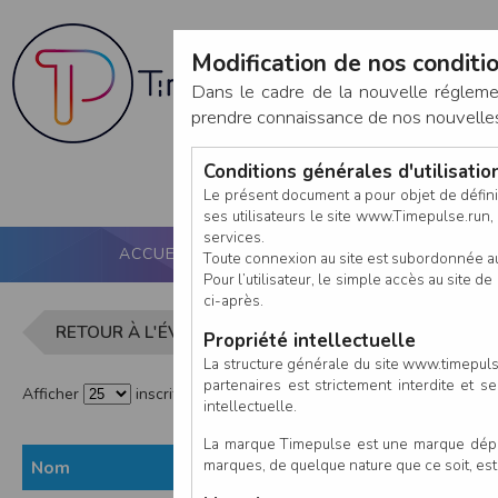
Modification de nos conditio
Dans le cadre de la nouvelle réglem
prendre connaissance de nos nouvelles c
Conditions générales d'utilisati
Le présent document a pour objet de défini
ses utilisateurs le site www.Timepulse.run, e
services.
ACCUEIL
PUCE ACTIVE
NOS SERVICES
Toute connexion au site est subordonnée a
Pour l’utilisateur, le simple accès au site
ci-après.
Liste des in
RETOUR À L'ÉVÈNEMENT
Propriété intellectuelle
La structure générale du site www.timepulse
partenaires est strictement interdite et 
Afficher
inscrits par page
intellectuelle.
La marque Timepulse est une marque déposé
marques, de quelque nature que ce soit, es
Nom
Prénom