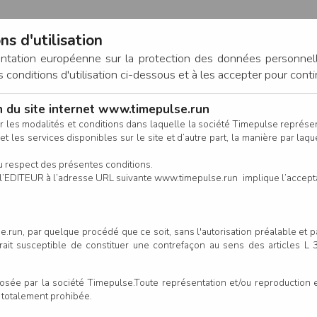
ns d'utilisation
entation européenne sur la protection des données personnel
onditions d'utilisation ci-dessous et à les accepter pour conti
on du site internet www.timepulse.run
CONNEXION
r les modalités et conditions dans laquelle la société Timepulse représ
t les services disponibles sur le site et d’autre part, la manière par laquel
CALENDRIER
RÉSULTATS
INSCRIPTION EN LIGNE
CO
u respect des présentes conditions.
 de l’EDITEUR à l’adresse URL suivante www.timepulse.run implique l’accep
scrits - Relais 8 + 10 km
Relais 8
.run, par quelque procédé que ce soit, sans l'autorisation préalable et 
serait susceptible de constituer une contrefaçon au sens des articles L
Colonne
e par la société Timepulse.Toute représentation et/ou reproduction et/
t totalement prohibée.
Club/Asso.