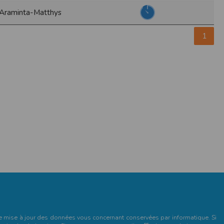
Araminta-Matthys
pr.xml
 avant qu’elles ne transitent sur le réseau.
1
n utilisant les dernières technologies de
i n’est pas accessible depuis l’extérieur.
ience sur notre site peut en être affectée
ossibilité d'accéder à certaines pages ou
te de la finalité des cookies.
et de mise à jour des données vous concernant conservées par informatique. Si