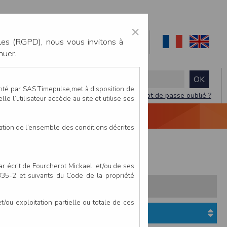
×
les (RGPD), nous vous invitons à
nuer.
enté par SAS Timepulse,met à disposition de
Mot de passe oublié ?
le l’utilisateur accède au site et utilise ses
NTACTEZ-NOUS
DEVIS
VIDÉO LIVE
tation de l’ensemble des conditions décrites
 + 10 km
par écrit de Fourcherot Mickael et/ou de ses
 335-2 et suivants du Code de la propriété
s:
Pays
Club
ou exploitation partielle ou totale de ces
Equipe
Etat du dossier