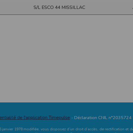
S/L ESCO 44 MISSILLAC
ur suivant :https://www.ovh.com/fr/protection-donnees-personnelles/gd
ateur et nos serveurs utilisent le protocole HTTPS qui crypte les données
pas stockés en clair dans notre base de données mais sont cryptés e
ommunications entre nos différents serveurs se font sur un réseau privé qu
ernet
ctiver les cookies sur votre ordinateur. Notez cependant que votre expér
, la perte de votre session membre lorsque vous changez de page, l'imp
taines pages.
os attentes nous vous invitons à paramétrer votre navigateur en tenant comp
on
Outils
, puis sur
Options Internet
.
avigation
, cliquez sur
Paramètres
.
 sélectionnez le menu
Options
entialité de l'application Timepulse
- Déclaration CNIL n°2035724
 privée
et cliquez sur
Affichez les cookies
u 6 janvier 1978 modifiée, vous disposez d’un droit d’accès, de rectification 