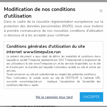
Modification de nos conditions
×
d'utilisation
Dans le cadre de la nouvelle réglementation européenne sur la
protection des données personnelles (RGPD), nous vous invitons
à prendre connaissance de nos nouvelles conditions d'utilisation
ci-dessous et à les accepter pour continuer.
Conditions générales d'utilisation du site
internet www.timepulse.run
Le présent document a pour objet de définir les modalités et conditions dans
laquelle la société Timepulse représenté par SAS Timepulse,met à disposition de
ses utilisateurs le site www.Timepulse.run, et les services disponibles sur le site
CONNEXION
et d’autre part, la manière par laquelle l’utilisateur accède au site et utilise ses
services.
Toute connexion au site est subordonnée au respect des présentes conditions.
Pour l’utilisateur, le simple accès au site de l’EDITEUR à l’adresse URL
suivante www.timepulse.run implique l’acceptation de l’ensemble des
conditions décrites ci-après.
Propriété intellectuelle
Mot de passe oublié ?
J'ACCEPTE
Me le rappeler plus tard
La structure générale du site www.timepulse.run, par quelque procédé que ce
soit, sans l'autorisation préalable et par écrit de Fourcherot Mickael et/ou de ses
partenaires est strictement interdite et serait susceptible de constituer une
RETOUR À L'ÉVÈNEMENT