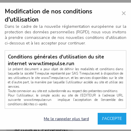
Modification de nos conditions
×
d'utilisation
Dans le cadre de la nouvelle réglementation européenne sur la
protection des données personnelles (RGPD), nous vous invitons
à prendre connaissance de nos nouvelles conditions d'utilisation
ci-dessous et à les accepter pour continuer.
Conditions générales d'utilisation du site
internet www.timepulse.run
Le présent document a pour objet de définir les modalités et conditions dans
laquelle la société Timepulse représenté par SAS Timepulse,met à disposition de
ses utilisateurs le site www.Timepulse.run, et les services disponibles sur le site
CONNEXION
et d’autre part, la manière par laquelle l’utilisateur accède au site et utilise ses
services.
Toute connexion au site est subordonnée au respect des présentes conditions.
Pour l’utilisateur, le simple accès au site de l’EDITEUR à l’adresse URL
suivante www.timepulse.run implique l’acceptation de l’ensemble des
conditions décrites ci-après.
Propriété intellectuelle
Mot de passe oublié ?
J'ACCEPTE
Me le rappeler plus tard
La structure générale du site www.timepulse.run, par quelque procédé que ce
soit, sans l'autorisation préalable et par écrit de Fourcherot Mickael et/ou de ses
partenaires est strictement interdite et serait susceptible de constituer une
RETOUR À L'ÉVÈNEMENT