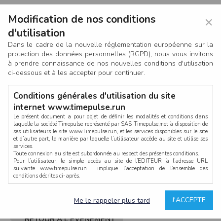
Modification de nos conditions
×
d'utilisation
Dans le cadre de la nouvelle réglementation européenne sur la
protection des données personnelles (RGPD), nous vous invitons
à prendre connaissance de nos nouvelles conditions d'utilisation
ci-dessous et à les accepter pour continuer.
Conditions générales d'utilisation du site
internet www.timepulse.run
Le présent document a pour objet de définir les modalités et conditions dans
laquelle la société Timepulse représenté par SAS Timepulse,met à disposition de
ses utilisateurs le site www.Timepulse.run, et les services disponibles sur le site
CONNEXION
et d’autre part, la manière par laquelle l’utilisateur accède au site et utilise ses
services.
Toute connexion au site est subordonnée au respect des présentes conditions.
Pour l’utilisateur, le simple accès au site de l’EDITEUR à l’adresse URL
suivante www.timepulse.run implique l’acceptation de l’ensemble des
conditions décrites ci-après.
Propriété intellectuelle
Mot de passe oublié ?
J'ACCEPTE
Me le rappeler plus tard
La structure générale du site www.timepulse.run, par quelque procédé que ce
soit, sans l'autorisation préalable et par écrit de Fourcherot Mickael et/ou de ses
partenaires est strictement interdite et serait susceptible de constituer une
RETOUR À L'ÉVÈNEMENT