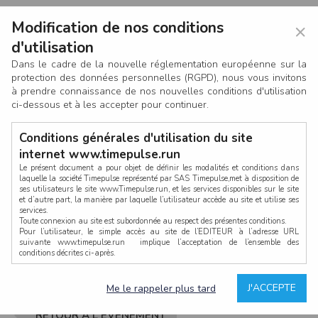
Modification de nos conditions
×
d'utilisation
Dans le cadre de la nouvelle réglementation européenne sur la
protection des données personnelles (RGPD), nous vous invitons
à prendre connaissance de nos nouvelles conditions d'utilisation
ci-dessous et à les accepter pour continuer.
Conditions générales d'utilisation du site
internet www.timepulse.run
Le présent document a pour objet de définir les modalités et conditions dans
laquelle la société Timepulse représenté par SAS Timepulse,met à disposition de
ses utilisateurs le site www.Timepulse.run, et les services disponibles sur le site
CONNEXION
et d’autre part, la manière par laquelle l’utilisateur accède au site et utilise ses
services.
Toute connexion au site est subordonnée au respect des présentes conditions.
Pour l’utilisateur, le simple accès au site de l’EDITEUR à l’adresse URL
suivante www.timepulse.run implique l’acceptation de l’ensemble des
conditions décrites ci-après.
Propriété intellectuelle
Mot de passe oublié ?
J'ACCEPTE
Me le rappeler plus tard
La structure générale du site www.timepulse.run, par quelque procédé que ce
soit, sans l'autorisation préalable et par écrit de Fourcherot Mickael et/ou de ses
partenaires est strictement interdite et serait susceptible de constituer une
RETOUR À L'ÉVÈNEMENT