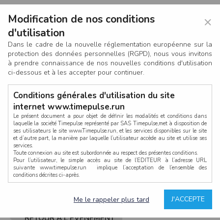
Modification de nos conditions
×
d'utilisation
Dans le cadre de la nouvelle réglementation européenne sur la
protection des données personnelles (RGPD), nous vous invitons
à prendre connaissance de nos nouvelles conditions d'utilisation
ci-dessous et à les accepter pour continuer.
Conditions générales d'utilisation du site
internet www.timepulse.run
Le présent document a pour objet de définir les modalités et conditions dans
laquelle la société Timepulse représenté par SAS Timepulse,met à disposition de
ses utilisateurs le site www.Timepulse.run, et les services disponibles sur le site
CONNEXION
et d’autre part, la manière par laquelle l’utilisateur accède au site et utilise ses
services.
Toute connexion au site est subordonnée au respect des présentes conditions.
Pour l’utilisateur, le simple accès au site de l’EDITEUR à l’adresse URL
suivante www.timepulse.run implique l’acceptation de l’ensemble des
conditions décrites ci-après.
Propriété intellectuelle
Mot de passe oublié ?
J'ACCEPTE
Me le rappeler plus tard
La structure générale du site www.timepulse.run, par quelque procédé que ce
soit, sans l'autorisation préalable et par écrit de Fourcherot Mickael et/ou de ses
partenaires est strictement interdite et serait susceptible de constituer une
RETOUR À L'ÉVÈNEMENT