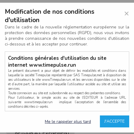
Modification de nos conditions
×
d'utilisation
Dans le cadre de la nouvelle réglementation européenne sur la
protection des données personnelles (RGPD), nous vous invitons
à prendre connaissance de nos nouvelles conditions d'utilisation
ci-dessous et à les accepter pour continuer.
Conditions générales d'utilisation du site
internet www.timepulse.run
Le présent document a pour objet de définir les modalités et conditions dans
laquelle la société Timepulse représenté par SAS Timepulse,met à disposition de
ses utilisateurs le site www.Timepulse.run, et les services disponibles sur le site
CONNEXION
et d’autre part, la manière par laquelle l’utilisateur accède au site et utilise ses
services.
Toute connexion au site est subordonnée au respect des présentes conditions.
Pour l’utilisateur, le simple accès au site de l’EDITEUR à l’adresse URL
suivante www.timepulse.run implique l’acceptation de l’ensemble des
conditions décrites ci-après.
Propriété intellectuelle
Mot de passe oublié ?
J'ACCEPTE
Me le rappeler plus tard
La structure générale du site www.timepulse.run, par quelque procédé que ce
soit, sans l'autorisation préalable et par écrit de Fourcherot Mickael et/ou de ses
partenaires est strictement interdite et serait susceptible de constituer une
RETOUR À L'ÉVÈNEMENT